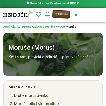
⚡ Možnost
PRIO doručení do 24 h
TRŽIŠTĚ
Domů
›
Články
›
Stromy
/
Užitkové rostliny
/
Ovoce
›
Moruše
Moruše (Morus)
Keř i strom, převislá a zakrslá — pěstování a péče
OBSAH ČLÁNKU
Druhy morušovníku
Moruše bílá (Morus alba)