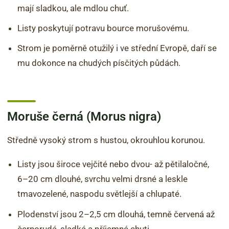
mají sladkou, ale mdlou chuť.
Listy poskytují potravu bource morušovému.
Strom je poměrně otužilý i ve střední Evropě, daří se
mu dokonce na chudých písčitých půdách.
Moruše černá (Morus nigra)
Středně vysoký strom s hustou, okrouhlou korunou.
Listy jsou široce vejčité nebo dvou- až pětilaločné,
6–20 cm dlouhé, svrchu velmi drsné a leskle
tmavozelené, naspodu světlejší a chlupaté.
Plodenství jsou 2–2,5 cm dlouhá, temně červená až
černorudá, sladká a příjemné chuti.