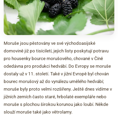
Moruše jsou pěstovány ve své východoasijské
domovině již po tisíciletí, jejich listy poskytují potravu
pro housenky bource morušového, chované v Číně
odedávna pro produkci hedvábí. Do Evropy se moruše
dostaly už v 11. století. Také v jižní Evropě byl chován
bourec morušový až do vynálezu umělého hedvábí;
moruše byly proto velmi rozšířeny. Ještě dnes vidíme v
jižních zemích často staré, hrbolaté exempláře nebo
moruše s plochou širokou korunou jako loubí. Někde
slouží moruše také jako větrolamy.