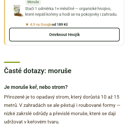
Moruše
Stačí 1 odměrka 1× měsíčně — organické hnojivo,
které nepálí kořeny a hodí se na pokojovky i zahradu.
★ 4,9 na Google
od 189 Kč
Omrknout Hnojík
Časté dotazy: moruše
Je moruše keř, nebo strom?
Přirozeně je to opadavý strom, který dorůstá 10 až 15
metrů. V zahradách se ale pěstují i roubované formy —
nízké zakrslé odrůdy a převislé moruše, které se dají
udržovat v keřovém tvaru.