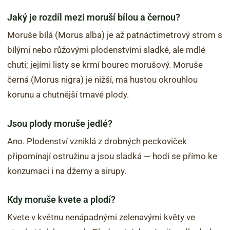
Jaký je rozdíl mezi moruší bílou a černou?
Moruše bílá (Morus alba) je až patnáctimetrový strom s
bílými nebo růžovými plodenstvími sladké, ale mdlé
chuti; jejími listy se krmí bourec morušový. Moruše
černá (Morus nigra) je nižší, má hustou okrouhlou
korunu a chutnější tmavé plody.
Jsou plody moruše jedlé?
Ano. Plodenství vzniklá z drobných peckoviček
připomínají ostružinu a jsou sladká — hodí se přímo ke
konzumaci i na džemy a sirupy.
Kdy moruše kvete a plodí?
Kvete v květnu nenápadnými zelenavými květy ve