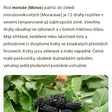
Rod
moruše (Morus)
patřící do čeledi
morušovníkovitých (Moraceae) je 12 druhy rozšířen v
severní temperované až subtropické zóně. Všechny
druhy obsahují ve výhonech a v listech mléčnou šťávu.
Mají střídavé, nedělené nebo laločnaté listy a
jednodomé či dvojdomé květy ve stopkatých převislých
hroznech. Květy jsou zelenavé a málo nápadné. Četné
malé peckovičky, obalené dužnatějším oplodím,
vytvářejí jedlá plodenství podobné ostružině.