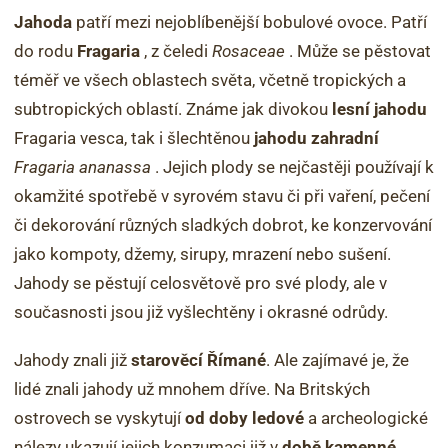
Jahoda
patří mezi nejoblíbenější bobulové ovoce. Patří
do rodu
Fragaria
, z čeledi
Rosaceae
. Může se pěstovat
téměř ve všech oblastech světa, včetně tropických a
subtropických oblastí. Známe jak divokou
lesní jahodu
Fragaria vesca, tak i šlechtěnou
jahodu zahradní
Fragaria ananassa
. Jejich plody se nejčastěji používají k
okamžité spotřebě v syrovém stavu či při vaření, pečení
či dekorování různých sladkých dobrot, ke konzervování
jako kompoty, džemy, sirupy, mrazení nebo sušení.
Jahody se pěstují celosvětově pro své plody, ale v
současnosti jsou již vyšlechtěny i okrasné odrůdy.
Jahody znali již
starověcí Římané
. Ale zajímavé je, že
lidé znali jahody už mnohem dříve. Na Britských
ostrovech se vyskytují
od doby ledové
a archeologické
nálezy ukazují jejich konzumaci již v
době kamenné
.