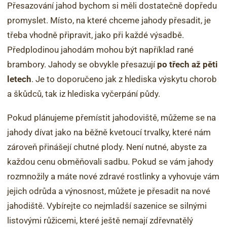
Přesazování jahod bychom si měli dostatečně dopředu
promyslet. Místo, na které chceme jahody přesadit, je
třeba vhodně připravit, jako při každé výsadbě.
Předplodinou jahodám mohou být například rané
brambory. Jahody se obvykle přesazují
po třech až pěti
letech
. Je to doporučeno jak z hlediska výskytu chorob
a škůdců, tak iz hlediska vyčerpání půdy.
Pokud plánujeme přemístit jahodoviště, můžeme se na
jahody dívat jako na běžně kvetoucí trvalky, které nám
zároveň přinášejí chutné plody. Není nutné, abyste za
každou cenu obměňovali sadbu. Pokud se vám jahody
rozmnožily a máte nové zdravé rostlinky a vyhovuje vám
jejich odrůda a výnosnost, můžete je přesadit na nové
jahodiště. Vybírejte co nejmladší sazenice se silnými
listovými růžicemi, které ještě nemají zdřevnatělý