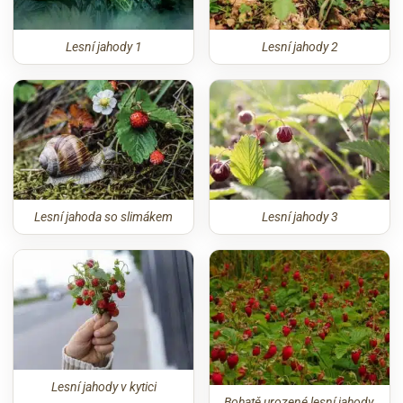
Lesní jahody 1
Lesní jahody 2
Lesní jahoda so slimákem
Lesní jahody 3
Lesní jahody v kytici
Bohatě urozené lesní jahody