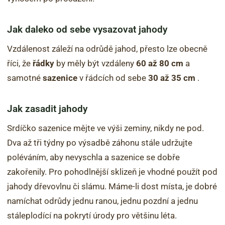
Jak daleko od sebe vysazovat jahody
Vzdálenost záleží na odrůdě jahod, přesto lze obecně
říci, že
řádky
by měly být vzdáleny
60 až 80 cm
a
samotné
sazenice
v řádcích od sebe
30 až 35 cm
.
Jak zasadit jahody
Srdíčko sazenice mějte ve výši zeminy, nikdy ne pod.
Dva až tři týdny po výsadbě záhonu stále udržujte
poléváním, aby nevyschla a sazenice se dobře
zakořenily. Pro pohodlnější sklizeň je vhodné použít pod
jahody dřevovlnu či slámu. Máme-li dost místa, je dobré
namíchat odrůdy jednu ranou, jednu pozdní a jednu
stáleplodící na pokrytí úrody pro většinu léta.