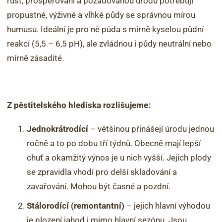
růst, prosperování a požadovanou úrodu potřebují
propustné, výživné a vlhké půdy se správnou mírou
humusu. Ideální je pro ně půda s mírně kyselou půdní
reakcí (5,5 – 6,5 pH), ale zvládnou i půdy neutrální nebo
mírně zásadité.
Z pěstitelského hlediska rozlišujeme:
Jednokrátrodící
– většinou přinášejí úrodu jednou
ročně a to po dobu tří týdnů. Obecně mají lepší
chuť a okamžitý výnos je u nich vyšší. Jejich plody
se zpravidla vhodí pro delší skladování a
zavařování. Mohou být časné a pozdní.
Stálorodící (remontantní)
– jejich hlavní výhodou
je plození jahod i mimo hlavní sezónu. Jsou