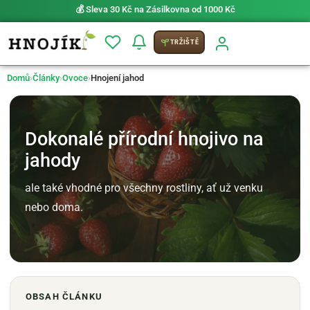
⚡ Možnost
PRIO doručení do 24 h
TRŽIŠTĚ
Domů
›
Články
›
Ovoce
›
Hnojení jahod
Dokonalé přírodní hnojivo na
jahody
ale také vhodné pro všechny rostliny, ať už venku
nebo doma.
OBSAH ČLÁNKU