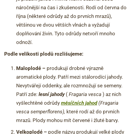
náročnější na čas i zkušenosti. Rodí od června do
října (některé odrůdy až do prvních mrazů),
většinou ve dvou větších vlnách a vyžadují
doplňování živin. Tyto odrůdy netvoří mnoho
odnoží.
Podle velikosti plodů rozlišujeme:
Maloplodé –
produkují drobné výrazně
aromatické plody. Patří mezi stálorodící jahody.
Nevytvářejí oddenky, ale rozmnožují se semeny.
Patří zde:
lesní jahody
(
Fragaria vesca
) az nich
vyšlechtěné odrůdy
měsíčních jahod
(Fragaria
vesca semperflorens),
které rodí až do prvních
mrazů. Plody mohou mít červené i žluté barvy.
Velkoplodé –
podle názvu produkují velké plody