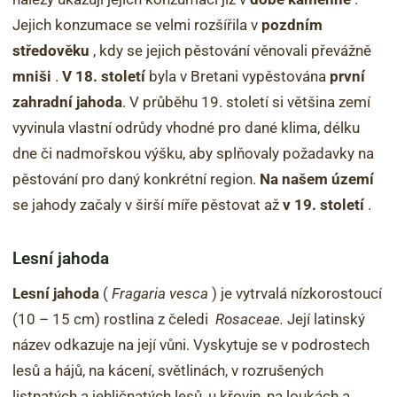
Jejich konzumace se velmi rozšířila v
pozdním
středověku
, kdy se jejich pěstování věnovali převážně
mniši
.
V 18. století
byla v Bretani vypěstována
první
zahradní jahoda
. V průběhu 19. století si většina zemí
vyvinula vlastní odrůdy vhodné pro dané klima, délku
dne či nadmořskou výšku, aby splňovaly požadavky na
pěstování pro daný konkrétní region.
Na našem území
se jahody začaly v širší míře pěstovat až
v 19. století
.
Lesní jahoda
Lesní jahoda
(
Fragaria vesca
) je vytrvalá nízkorostoucí
(10 – 15 cm) rostlina z čeledi
Rosaceae.
Její latinský
název odkazuje na její vůni. Vyskytuje se v podrostech
lesů a hájů, na kácení, světlinách, v rozrušených
listnatých a jehličnatých lesů, u křovin, na loukách a