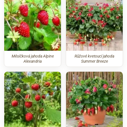
Měsíčková jahoda Alpine
Růžové kvetoucí jahoda
Alexandria
Summer Breeze