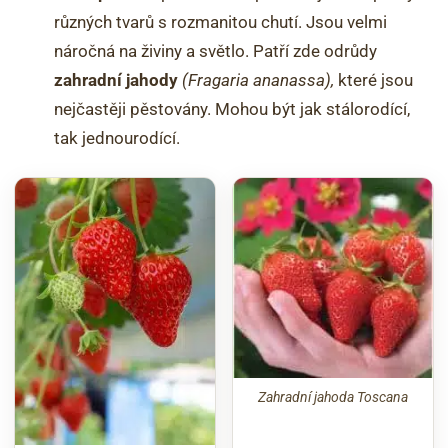
různých tvarů s rozmanitou chutí. Jsou velmi
náročná na živiny a světlo. Patří zde odrůdy
zahradní
jahody
(Fragaria ananassa),
které jsou
nejčastěji pěstovány. Mohou být jak stálorodící,
tak jednourodící.
Zahradní jahoda Toscana