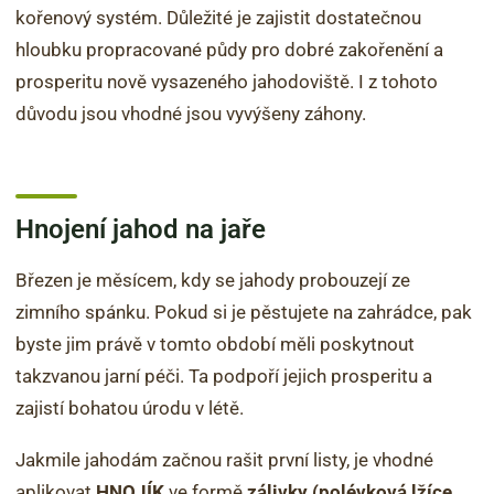
kořenový systém. Důležité je zajistit dostatečnou
hloubku propracované půdy pro dobré zakořenění a
prosperitu nově vysazeného jahodoviště. I z tohoto
důvodu jsou vhodné jsou vyvýšeny záhony.
Hnojení jahod na jaře
Březen je měsícem, kdy se jahody probouzejí ze
zimního spánku. Pokud si je pěstujete na zahrádce, pak
byste jim právě v tomto období měli poskytnout
takzvanou jarní péči. Ta podpoří jejich prosperitu a
zajistí bohatou úrodu v létě.
Jakmile jahodám začnou rašit první listy, je vhodné
aplikovat
HNOJÍK
ve formě
zálivky (polévková lžíce