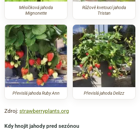
Měsíčková jahoda
Růžově kvetoucí jahoda
Mignonette
Tristan
Převislá jahoda Ruby Ann
Převislá jahoda Delizz
Zdroj:
strawberryplants.org
Kdy hnojit jahody pred sezónou