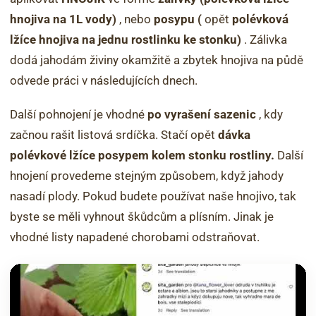
hnojiva na 1L vody)
, nebo
posypu (
opět
polévková
lžíce hnojiva na jednu rostlinku ke stonku)
. Zálivka
dodá jahodám živiny okamžitě a zbytek hnojiva na půdě
odvede práci v následujících dnech.
Další pohnojení je vhodné
po vyrašení sazenic
, kdy
začnou rašit listová srdíčka. Stačí opět
dávka
polévkové lžíce posypem kolem stonku rostliny.
Další
hnojení provedeme stejným způsobem, když jahody
nasadí plody. Pokud budete používat naše hnojivo, tak
byste se měli vyhnout škůdcům a plísním. Jinak je
vhodné listy napadené chorobami odstraňovat.