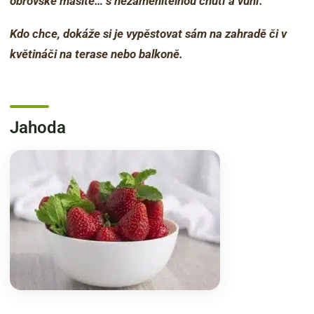
obrovské masité… s nezaměnitelnou chutí a vůní.
Kdo chce, dokáže si je vypěstovat sám na zahradě či v
květináči na terase nebo balkoně.
Jahoda