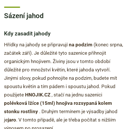
Sázení jahod
Kdy zasadit jahody
Hřídky na jahody se připravují
na podzim
(konec srpna,
začátek září). Je důležité tyto sazenice přihnojit
organickým hnojivem. Živiny jsou v tomto období
důležité pro množství květin, které jahoda vytvoří.
Jinými slovy, pokud pohnojíte na podzim, budete mít
spoustu květin a tím pádem i spoustu jahod. Pokud
použijete
HNOJIK.CZ
, stačí na jednu sazenici
polévková lžíce (15ml) hnojiva rozsypaná kolem
stonku rostliny
. Druhým termínem je výsadby jahod
je
jaro
. V tomto případě, ale je třeba počítat s nižším
výnosem po prosazení.