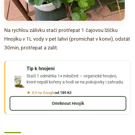
Na rychlou zálivku stačí protřepat 1 čajovou lžičku
Hnojíku v 1L vody v pet lahvi (promíchat v konvi), odstát
30min, protřepat a zalít.
Tip k hnojení
Stačí 1 odměrka 1× měsíčně — organické hnojivo,
které nepálí kořeny a hodí se na pokojovky i zahradu.
★ 4,9 na Google
od 189 Kč
Omrknout Hnojík