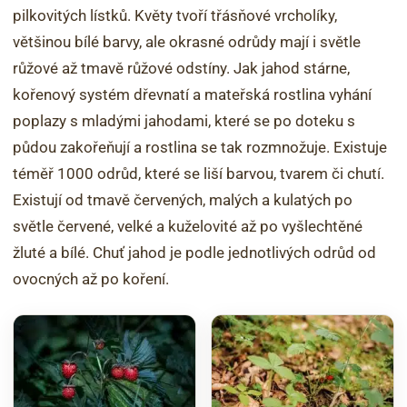
pilkovitých lístků. Květy tvoří třásňové vrcholíky,
většinou bílé barvy, ale okrasné odrůdy mají i světle
růžové až tmavě růžové odstíny. Jak jahod stárne,
kořenový systém dřevnatí a mateřská rostlina vyhání
poplazy s mladými jahodami, které se po doteku s
půdou zakořeňují a rostlina se tak rozmnožuje. Existuje
téměř 1000 odrůd, které se liší barvou, tvarem či chutí.
Existují od tmavě červených, malých a kulatých po
světle červené, velké a kuželovité až po vyšlechtěné
žluté a bílé. Chuť jahod je podle jednotlivých odrůd od
ovocných až po koření.