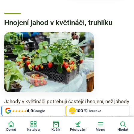
Hnojení jahod v květináči, truhlíku
Jahody v květináči potřebují častější hnojení, než jahody
zasazené v záhonu. Ideální pro takové jahody je použití
Shop roku
4,9
100 %
Galerie
'24 + '25
Google
Heureka
925 fotek
★★★★★
OVĚŘENO
ZÁKAZNÍKY
Heureka
našeho hnojiva
Hnojík ve formě zálivky 2x měsíčně
.
Velká výhoda HNOJÍKU je v tom, že výluh ze zálivky
Domů
Katalog
Košík
Pěstování
Menu
Hledat