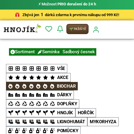
⚡ Možnost
PRIO doručení do 24 h
1
Zbývá jen
dárků zdarma k prvnímu nákupu od 999 Kč!
TRŽIŠTĚ
Sortiment
Semínka
Sadbový česnek
VŠE
AKCE
BIOCHAR
DÁRKY
DOPLŇKY
HNOJÍK
HOŘČÍK
LIGNOHUMÁT
MYKORHYZA
POMŮCKY