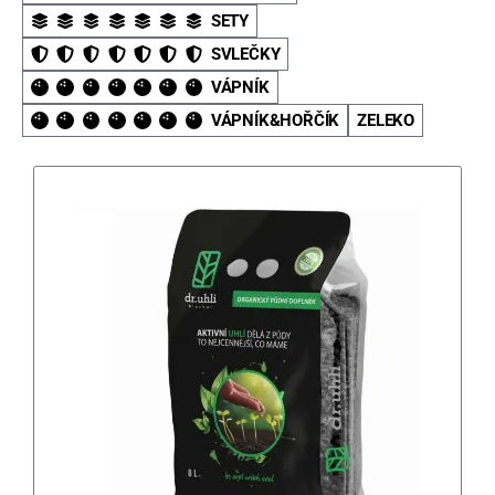
SETY
SVLEČKY
VÁPNÍK
VÁPNÍK&HOŘČÍK
ZELEKO