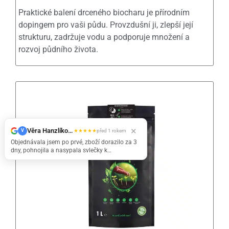
Praktické balení drceného biocharu je přírodním
dopingem pro vaši půdu. Provzdušní ji, zlepší její
strukturu, zadržuje vodu a podporuje množení a
rozvoj půdního života.
×
Věra Hanzlíková
★
★
★
★
★
V
před 1 rokem
Objednávala jsem po prvé, zboží dorazilo za 3
dny, pohnojila a nasypala svlečky k
sazeničkám a u pokroucených listů paprik už
po 7 dnech rostou zdravé lístky.