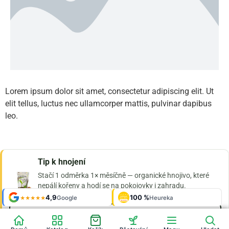
Lorem ipsum dolor sit amet, consectetur adipiscing elit. Ut
elit tellus, luctus nec ullamcorper mattis, pulvinar dapibus
leo.
Tip k hnojení
Stačí 1 odměrka 1× měsíčně — organické hnojivo, které
nepálí kořeny a hodí se na pokojovky i zahradu.
Shop roku
4,9
100 %
Galerie
'24 + '25
Google
Heureka
925 fotek
★★★★★
★ 4,9 na Google
od 189 Kč
OVĚŘENO
ZÁKAZNÍKY
Heureka
Omrknout Hnojík