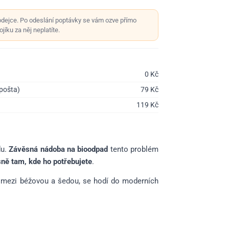
odejce. Po odeslání poptávky se vám ozve přímo
jíku za něj neplatíte.
0
Kč
 pošta)
79
Kč
119
Kč
du.
Závěsná nádoba na bioodpad
tento problém
sně tam, kde ho potřebujete
.
n mezi béžovou a šedou, se hodí do moderních