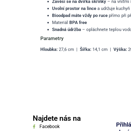
Zavěsí se na dvířka skříňky
– na vnitřní 
Uvolní prostor na lince
a udržuje kuchyň
Bioodpad máte vždy po ruce
přímo při př
Materiál
BPA free
Snadná údržba
– opláchnete teplou vodo
Parametry
Hloubka:
27,6 cm |
Šířka:
14,1 cm |
Výška:
2
Najdete nás na
Přihl
Facebook