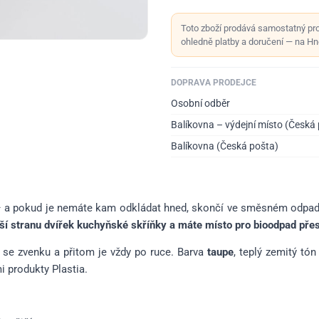
Toto zboží prodává samostatný pr
ohledně platby a doručení — na Hno
DOPRAVA PRODEJCE
Osobní odběr
Balíkovna – výdejní místo (Česká
Balíkovna (Česká pošta)
ně – a pokud je nemáte kam odkládat hned, skončí ve směsném odpa
ější stranu dvířek kuchyňské skříňky a máte místo pro bioodpad pře
 se zvenku a přitom je vždy po ruce. Barva
taupe
, teplý zemitý tó
mi produkty Plastia.