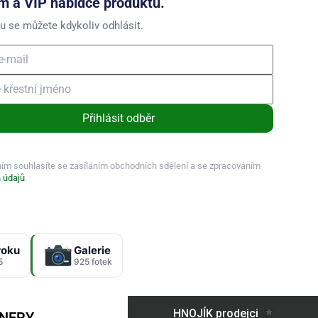
m a VIP nabídce produktů.
u se můžete kdykoliv odhlásit.
Přihlásit odběr
ním souhlasíte se zasíláním obchodních sdělení a se zpracováním
 údajů
.
roku
Galerie
5
925 fotek
TNERY