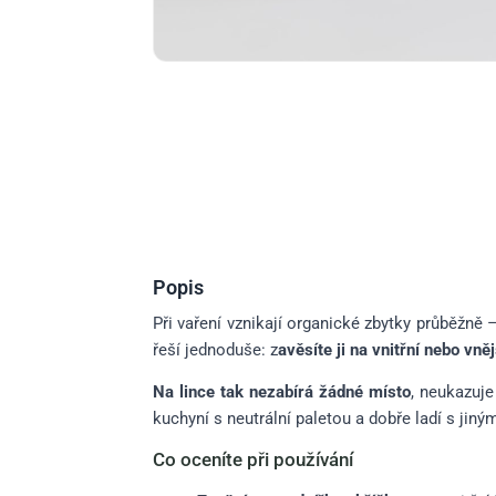
Popis
Při vaření vznikají organické zbytky průběž
řeší jednoduše: z
avěsíte ji na vnitřní nebo vn
Na lince tak nezabírá žádné místo
, neukazuje
kuchyní s neutrální paletou a dobře ladí s jiný
Co oceníte při používání