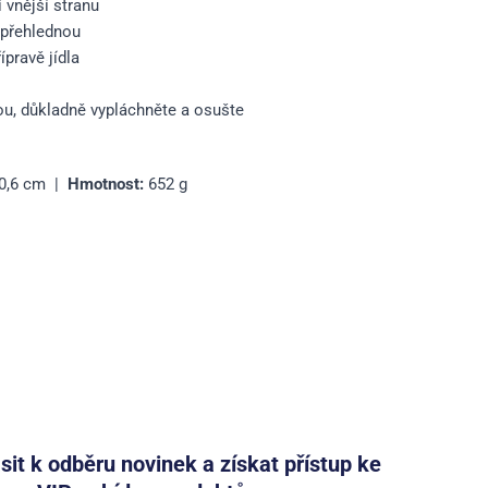
i vnější stranu
 přehlednou
ípravě jídla
u, důkladně vypláchněte a osušte
0,6 cm |
Hmotnost:
652 g
ásit k odběru novinek a získat přístup ke