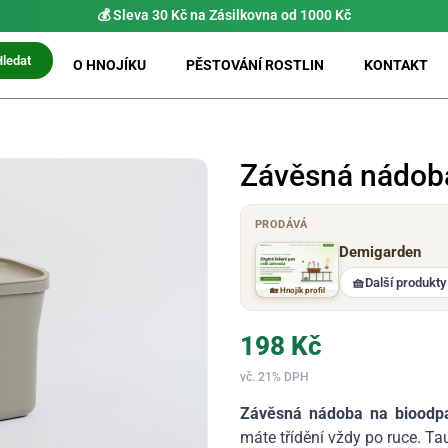
💰 Sleva 30 Kč na Zásilkovna od 1000 Kč
Hledat
O HNOJÍKU
PĚSTOVÁNÍ ROSTLIN
KONTAKT
Závěsná nádoba
PRODÁVÁ
Demigarden
🧺
Další produkty
🏡 Hnojík profil
198
Kč
vč. 21% DPH
Závěsná nádoba na bioodp
máte třídění vždy po ruce. Ta