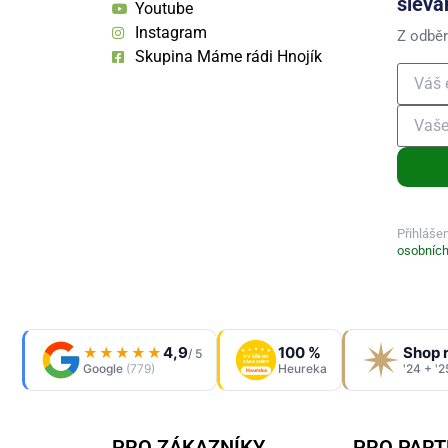
slevá
Youtube
Instagram
Z odběr
Skupina Máme rádi Hnojík
Přihláše
osobních
4,9
100 %
Shop 
★★★★★
/ 5
OVĚŘENO
ZÁKAZNÍKY
Google
(779)
Heureka
'24 + '2
Heureka
PRO ZÁKAZNÍKY
PRO PAR