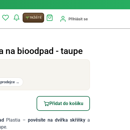
TRŽIŠTĚ
Přihlásit se
 na bioodpad - taupe
 prodejce
→
Přidat do košíku
ad
Plastia –
pověsíte na dvířka
skříňky
a
upe.