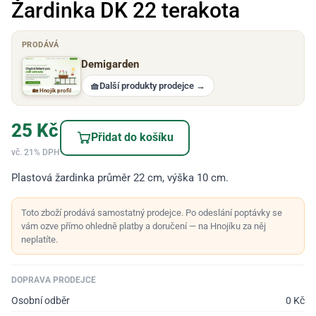
Žardinka DK 22 terakota
PRODÁVÁ
Demigarden
🧺
Další produkty prodejce
→
🏡 Hnojík profil
25
Kč
Přidat do košíku
vč. 21% DPH
Plastová žardinka průměr 22 cm, výška 10 cm.
Toto zboží prodává samostatný prodejce. Po odeslání poptávky se
vám ozve přímo ohledně platby a doručení — na Hnojíku za něj
neplatíte.
DOPRAVA PRODEJCE
Osobní odběr
0
Kč