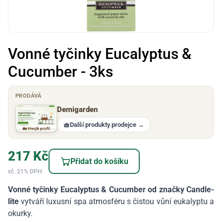
Vonné tyčinky Eucalyptus &
Cucumber - 3ks
PRODÁVÁ
Demigarden
🧺
Další produkty prodejce
→
🏡 Hnojík profil
217
Kč
Přidat do košíku
vč. 21% DPH
Vonné tyčinky Eucalyptus & Cucumber od značky Candle-
lite
vytváří luxusní spa atmosféru s čistou vůní eukalyptu a
okurky.