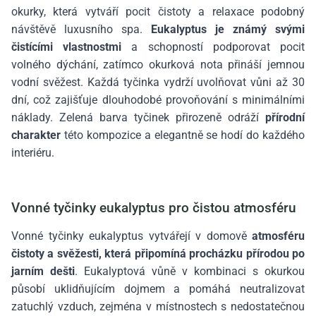
okurky, která vytváří pocit čistoty a relaxace podobný
návštěvě luxusního spa.
Eukalyptus je známý svými
čistícími vlastnostmi
a schopností podporovat pocit
volného dýchání, zatímco okurková nota přináší jemnou
vodní svěžest. Každá tyčinka vydrží uvolňovat vůni až 30
dní, což zajišťuje dlouhodobé provoňování s minimálními
náklady. Zelená barva tyčinek přirozeně odráží
přírodní
charakter
této kompozice a elegantně se hodí do každého
interiéru.
Vonné tyčinky eukalyptus pro čistou atmosféru
Vonné tyčinky eukalyptus vytvářejí v domově
atmosféru
čistoty a svěžesti, která připomíná procházku přírodou po
jarním dešti
. Eukalyptová vůně v kombinaci s okurkou
působí uklidňujícím dojmem a pomáhá neutralizovat
zatuchlý vzduch, zejména v místnostech s nedostatečnou