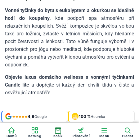
Vonné tyčinky do bytu s eukalyptem a okurkou se ideálně
hodí do koupelny
, kde podpoří spa atmosféru při
relaxačních koupelích. Svěží kompozice je skvělou volbou
také pro ložnici, zvláště v letních měsících, kdy hledáme
pocit čerstvosti a lehkosti. Tato vůně funguje výborně i v
prostorách pro jógu nebo meditaci, kde podporuje hluboké
dýchání a pomáhá vytvořit klidnou atmosféru pro cvičení a
odpočinek.
Objevte luxus domácího wellness s vonnými tyčinkami
Candle-lite
a dopřejte si každý den chvíli klidu v čisté a
osvěžující atmosféře.
Shop roku
4,9
100 %
Galerie
'24 + '25
Google
Heureka
925 fotek
★★★★★
OVĚŘENO
ZÁKAZNÍKY
Heureka
Domů
Katalog
Košík
Pěstování
Menu
Hledat