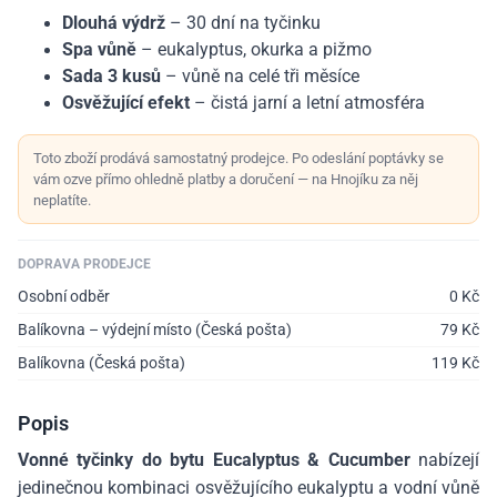
Dlouhá výdrž
– 30 dní na tyčinku
Spa vůně
– eukalyptus, okurka a pižmo
Sada 3 kusů
– vůně na celé tři měsíce
Osvěžující efekt
– čistá jarní a letní atmosféra
Toto zboží prodává samostatný prodejce. Po odeslání poptávky se
vám ozve přímo ohledně platby a doručení — na Hnojíku za něj
neplatíte.
DOPRAVA PRODEJCE
Osobní odběr
0
Kč
Balíkovna – výdejní místo (Česká pošta)
79
Kč
Balíkovna (Česká pošta)
119
Kč
Popis
Vonné tyčinky do bytu Eucalyptus & Cucumber
nabízejí
jedinečnou kombinaci osvěžujícího eukalyptu a vodní vůně