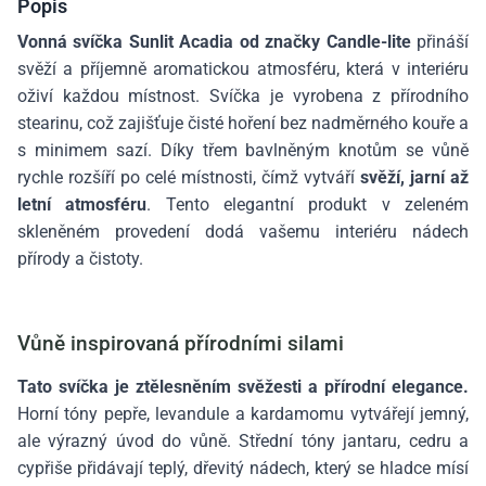
Popis
Vonná svíčka Sunlit Acadia od značky Candle-lite
přináší
svěží a příjemně aromatickou atmosféru, která v interiéru
oživí každou místnost. Svíčka je vyrobena z přírodního
stearinu, což zajišťuje čisté hoření bez nadměrného kouře a
s minimem sazí. Díky třem bavlněným knotům se vůně
rychle rozšíří po celé místnosti, čímž vytváří
svěží, jarní až
letní atmosféru
. Tento elegantní produkt v zeleném
skleněném provedení dodá vašemu interiéru nádech
přírody a čistoty.
Vůně inspirovaná přírodními silami
Tato svíčka je ztělesněním svěžesti a přírodní elegance.
Horní tóny pepře, levandule a kardamomu vytvářejí jemný,
ale výrazný úvod do vůně. Střední tóny jantaru, cedru a
cypřiše přidávají teplý, dřevitý nádech, který se hladce mísí