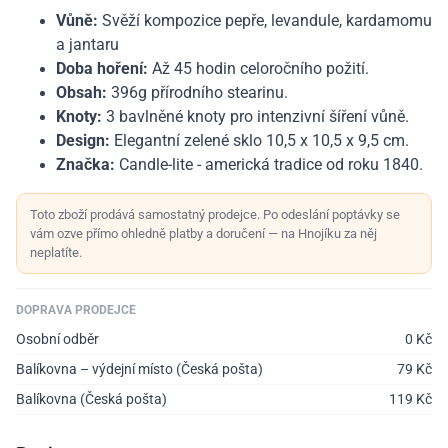
Vůně:
Svěží kompozice pepře, levandule, kardamomu
a jantaru
Doba hoření:
Až 45 hodin celoročního požití.
Obsah:
396g přírodního stearinu.
Knoty:
3 bavlněné knoty pro intenzivní šíření vůně.
Design:
Elegantní zelené sklo 10,5 x 10,5 x 9,5 cm.
Značka:
Candle-lite - americká tradice od roku 1840.
Toto zboží prodává samostatný prodejce. Po odeslání poptávky se
vám ozve přímo ohledně platby a doručení — na Hnojíku za něj
neplatíte.
DOPRAVA PRODEJCE
Osobní odběr
0
Kč
Balíkovna – výdejní místo (Česká pošta)
79
Kč
Balíkovna (Česká pošta)
119
Kč