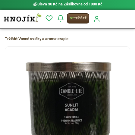
💰 Sleva 30 Kč na Zásilkovna od 1000 Kč
TRŽIŠTĚ
Tržiště
›
Vonné svíčky a aromaterapie