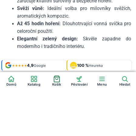
zaručuje kvalitní suroviny a bezpečné hoření.
Svěží vůně:
Ideální volba pro milovníky svěžích,
aromatických kompozic.
Až 45 hodin hoření:
Dlouhotrvající vonná svíčka pro
celoroční použití.
Elegantní zelený design:
Skvěle zapadne do
moderního i tradičního interiéru.
Shop roku
4,9
100 %
Galerie
'24 + '25
Google
Heureka
925 fotek
★★★★★
OVĚŘENO
ZÁKAZNÍKY
Heureka
Domů
Katalog
Košík
Pěstování
Menu
Hledat