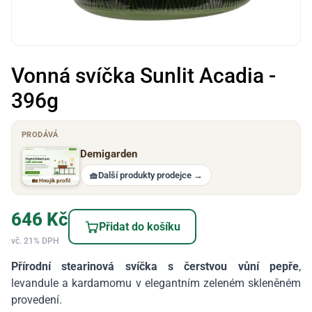
Vonná svíčka Sunlit Acadia -
396g
PRODÁVÁ
Demigarden
🧺
Další produkty prodejce
→
🏡 Hnojík profil
646
Kč
Přidat do košíku
vč. 21% DPH
Přírodní stearinová svíčka s čerstvou vůní pepře
,
levandule a kardamomu v elegantním zeleném skleněném
provedení.