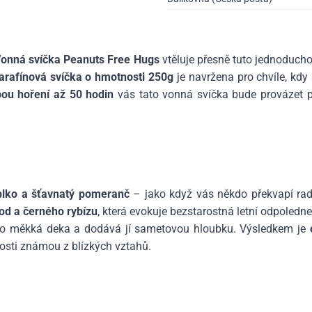
onná svíčka Peanuts Free Hugs
vtěluje přesně tuto jednoducho
arafínová svíčka o hmotnosti 250g
je navržena pro chvíle, kdy 
ou hoření až 50 hodin
vás tato vonná svíčka bude provázet 
ablko a šťavnatý pomeranč
– jako když vás někdo překvapí rad
od a černého rybízu
, která evokuje bezstarostná letní odpoledne
ko měkká deka a dodává jí sametovou hloubku. Výsledkem je
elosti známou z blízkých vztahů.