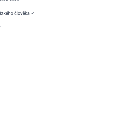
lízkého člověka ✓
✓