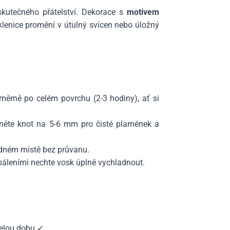
skutečného přátelství. Dekorace s
motivem
klenice promění v útulný svícen nebo úložný
měrně po celém povrchu (2-3 hodiny), ať si
něte knot na 5-6 mm pro čisté plamének a
idném místě bez průvanu.
páleními nechte vosk úplně vychladnout.
celou dobu ✓