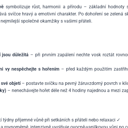
vě
symbolizuje růst, harmonii a přírodu – základní hodnoty 
dává svíčce hravý a emotivní charakter. Po dohoření se zelená s
nejmilejší společné okamžiky s vašimi přáteli.
 jsou důležitá
– při prvním zapálení nechte vosk roztát rovno
ni vy nespěchejte s hořením
– před každým použitím zastřih
 své objetí
– postavte svíčku na pevný žáruvzdorný povrch v kl
aky)
– nenechávejte hořet déle než 4 hodiny najednou a mezi za
tí týdny příjemné vůně při setkáních s přáteli nebo relaxaci ✓
ě a rovnoměrně, intenzivně uvolňuje ovocně-vanilkovou vůni po 