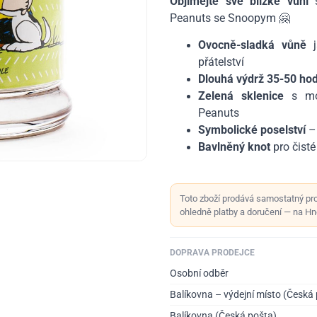
Objímejte své blízké vůní
s
Peanuts se Snoopym 🤗
Ovocně-sladká vůně
ja
přátelství
Dlouhá výdrž 35-50 hod
Zelená sklenice
s mot
Peanuts
Symbolické poselství
– 
Bavlněný knot
pro čisté
Toto zboží prodává samostatný pr
ohledně platby a doručení — na Hno
DOPRAVA PRODEJCE
Osobní odběr
Balíkovna – výdejní místo (Česká
Balíkovna (Česká pošta)