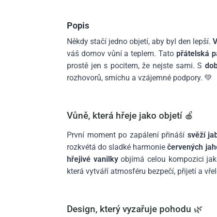
Popis
Někdy stačí jedno objetí, aby byl den lepší.
V
váš domov vůní a teplem. Tato
přátelská p
prostě jen s pocitem, že nejste sami. S
dob
rozhovorů, smíchu a vzájemné podpory. 💚
Vůně, která hřeje jako objetí 🍎
První moment po zapálení přináší
svěží j
rozkvétá do sladké harmonie
červených jah
hřejivé vanilky
objímá celou kompozici ja
která vytváří atmosféru bezpečí, přijetí a vř
Design, který vyzařuje pohodu 🌿