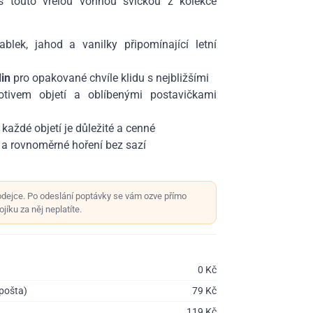
 touto vřelou vonnou svíčkou z kolekce
blek, jahod a vanilky připomínající letní
in
pro opakované chvíle klidu s nejbližšími
ivem objetí a oblíbenými postavičkami
každé objetí je důležité a cenné
 a rovnoměrné hoření bez sazí
odejce. Po odeslání poptávky se vám ozve přímo
jíku za něj neplatíte.
0
Kč
 pošta)
79
Kč
119
Kč