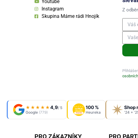
Youtube
Instagram
Z odběr
Skupina Máme rádi Hnojík
Přihláše
osobních
4,9
100 %
Shop 
★★★★★
/ 5
OVĚŘENO
ZÁKAZNÍKY
Google
(779)
Heureka
'24 + '2
Heureka
PRO ZÁKAZNÍKY
PRO PAR