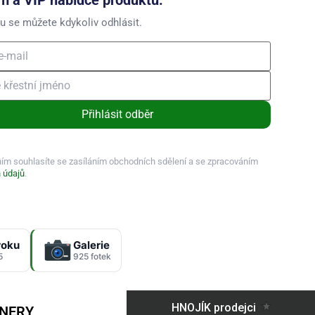
u se můžete kdykoliv odhlásit.
Přihlásit odběr
ním souhlasíte se zasíláním obchodních sdělení a se zpracováním
 údajů
.
roku
Galerie
5
925 fotek
TNERY