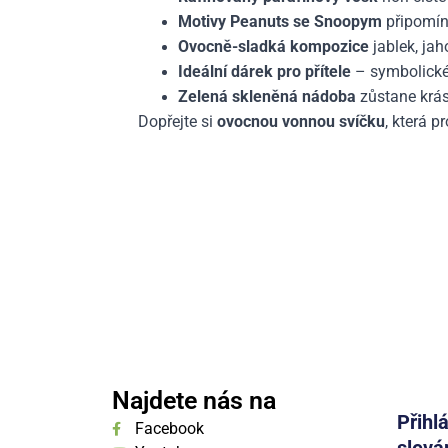
Motivy Peanuts se Snoopym
připomína
Ovocně-sladká kompozice
jablek, jah
Ideální dárek pro přítele
– symbolické 
Zelená skleněná nádoba
zůstane krás
Dopřejte si
ovocnou vonnou svíčku
, která p
Najdete nás na
Přihl
Facebook
slevá