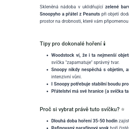
Skleněná nádoba v uklidňující
zelené bar
Snoopyho a přátel z Peanuts
při objetí do
prostor na drobnosti, které vám připomenou 
Tipy pro dokonalé hoření 🕯️
Woodstock ví, že i ta nejmenší objetí
svíčka "zapamatuje" správný tvar.
Snoopy nikdy nespěchá s objetím, a
intenzivní vůni.
I Snoopy potřebuje stabilní boudu pro
Přátelství má své hranice (a svíčka t
Proč si vybrat právě tuto svíčku? ⭐
Dlouhá doba hoření 35-50 hodin
zajis
Rafinovaný parafínový vosk
hoří čist