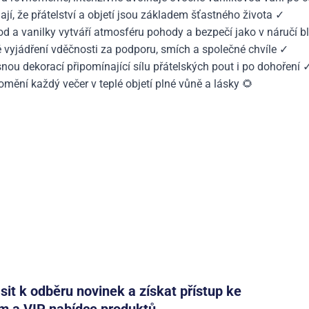
jí, že přátelství a objetí jsou základem šťastného života ✓
od a vanilky vytváří atmosféru pohody a bezpečí jako v náručí b
vyjádření vděčnosti za podporu, smích a společné chvíle ✓
nou dekorací připomínající sílu přátelských pout i po dohoření 
romění každý večer v teplé objetí plné vůně a lásky 🌻
ásit k odběru novinek a získat přístup ke
m a VIP nabídce produktů.