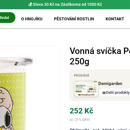
Hledat
O HNOJÍKU
PĚSTOVÁNÍ ROSTLIN
KONTAKT
Vonná svíčka P
250g
PRODÁVÁ
Demigarden
🧺
Další produkty
🏡 Hnojík profil
252
Kč
vč. 21% DPH