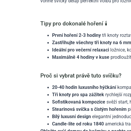
vonné svíčky dělají perfektní volbu pro ložn
Tipy pro dokonalé hoření 🕯️
První hoření 2-3 hodiny
tři knoty rozta
Zastřihujte všechny tři knoty na 6 m
Ideální pro večerní relaxaci
ložnice, k
Maximálně 4 hodiny v kuse
prodloužít
Proč si vybrat právě tuto svíčku?
20-40 hodin luxusního hýčkání
kompakt
Tři knoty pro spa zážitek
rychlejší roz
Sofistikovaná kompozice
svěží start,
Stearinová svíčka s čistým hořením
př
Bílý luxusní design
elegantní jednoduc
Candle-lite od roku 1840
americká tra