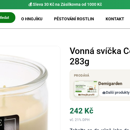
💰 Sleva 30 Kč na Zásilkovna od 1000 Kč
Hledat
O HNOJÍKU
PĚSTOVÁNÍ ROSTLIN
KONTAKT
Vonná svíčka C
283g
PRODÁVÁ
Demigarden
🧺
Další produkty
🏡 Hnojík profil
242
Kč
vč. 21% DPH