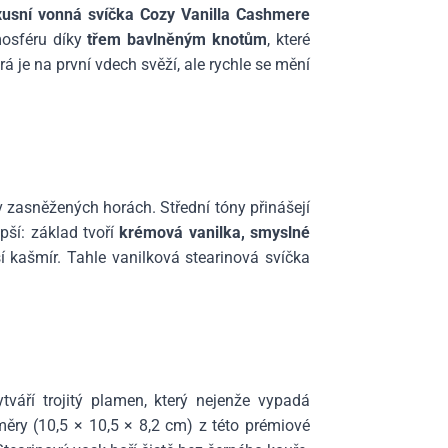
usní vonná svíčka Cozy Vanilla Cashmere
mosféru díky
třem bavlněným knotům
, které
rá je na první vdech svěží, ale rychle se mění
 v zasněžených horách. Střední tóny přinášejí
epší: základ tvoří
krémová vanilka, smyslné
ší kašmír. Tahle vanilková stearinová svíčka
tváří trojitý plamen, který nejenže vypadá
měry (10,5 × 10,5 × 8,2 cm) z této prémiové