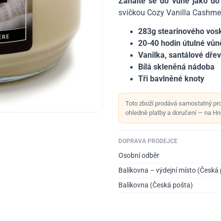
Zahalte se do vůně jako do
svíčkou Cozy Vanilla Cashmer
283g stearinového vos
20-40 hodin útulné vůn
Vanilka, santálové dře
Bílá skleněná nádoba
Tři bavlněné knoty
Toto zboží prodává samostatný pr
ohledně platby a doručení — na Hno
DOPRAVA PRODEJCE
Osobní odběr
Balíkovna – výdejní místo (Česká
Balíkovna (Česká pošta)