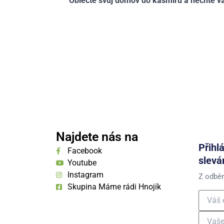
Oblečte svůj domov do kašmíru a nechte va
Najdete nás na
Přihl
Facebook
slevá
Youtube
Instagram
Z odběr
Skupina Máme rádi Hnojík