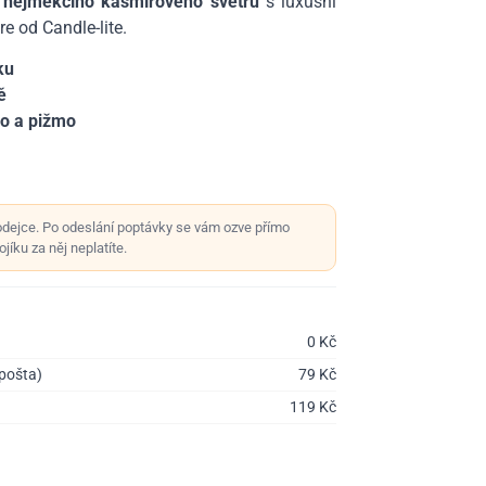
 nejměkčího kašmírového svetru
s luxusní
e od Candle-lite.
ku
ě
vo a pižmo
odejce. Po odeslání poptávky se vám ozve přímo
jíku za něj neplatíte.
0
Kč
 pošta)
79
Kč
119
Kč