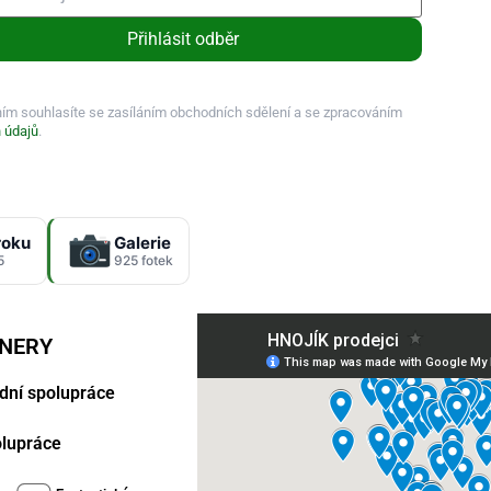
Přihlásit odběr
ním souhlasíte se zasíláním obchodních sdělení a se zpracováním
 údajů
.
roku
Galerie
5
925 fotek
TNERY
dní spolupráce
polupráce