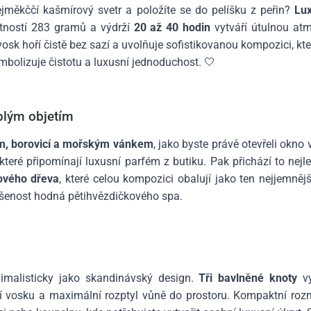
 nejměkččí kašmírový svetr a položíte se do pelíšku z peřin?
Lux
otností 283 gramů a výdrží
20 až 40 hodin
vytváří útulnou at
 vosk hoří čistě bez sazí a uvolňuje sofistikovanou kompozici, kte
ymbolizuje čistotu a luxusní jednoduchost. 🤍
plým objetím
m, borovicí a mořským vánkem
, jako byste právě otevřeli okno
 které připomínají luxusní parfém z butiku. Pak přichází to nejl
lového dřeva
, které celou kompozici obalují jako ten nejjemněj
kušenost hodná pětihvězdičkového spa.
imalisticky jako skandinávský design.
Tři bavlněné knoty
vy
ení vosku a maximální rozptyl vůně do prostoru. Kompaktní roz