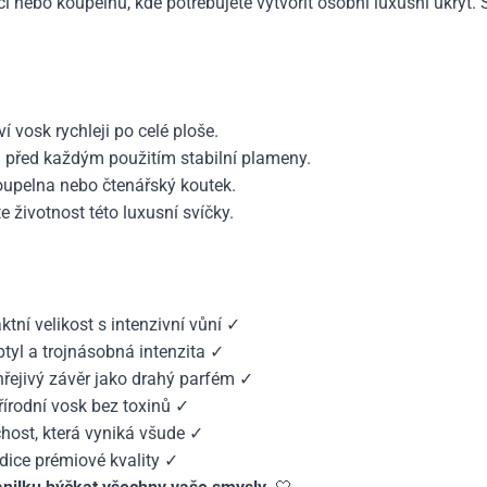
ici nebo koupelnu, kde potřebujete vytvořit osobní luxusní úkryt. 
ví vosk rychleji po celé ploše.
m
před každým použitím stabilní plameny.
oupelna nebo čtenářský koutek.
e životnost této luxusní svíčky.
ní velikost s intenzivní vůní ✓
ptyl a trojnásobná intenzita ✓
 hřejivý závěr jako drahý parfém ✓
írodní vosk bez toxinů ✓
host, která vyniká všude ✓
dice prémiové kvality ✓