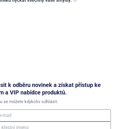
nilku hýčkat všechny vaše smysly.
🤍
ásit k odběru novinek a získat přístup ke
m a VIP nabídce produktů.
u se můžete kdykoliv odhlásit.