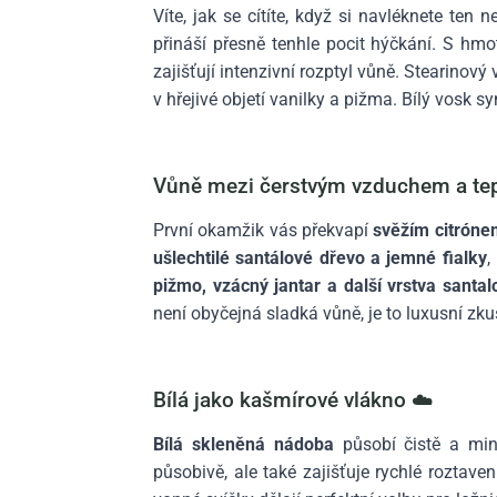
Víte, jak se cítíte, když si navléknete ten
přináší přesně tenhle pocit hýčkání. S hm
zajišťují intenzivní rozptyl vůně. Stearinový
v hřejivé objetí vanilky a pižma. Bílý vosk s
Vůně mezi čerstvým vzduchem a te
První okamžik vás překvapí
svěžím citróne
ušlechtilé santálové dřevo a jemné fialky
,
pižmo, vzácný jantar a další vrstva santa
není obyčejná sladká vůně, je to luxusní z
Bílá jako kašmírové vlákno ☁️
Bílá skleněná nádoba
působí čistě a min
působivě, ale také zajišťuje rychlé roztav