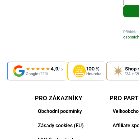
Přihláše
osobních
4,9
100 %
Shop 
★★★★★
/ 5
OVĚŘENO
ZÁKAZNÍKY
Google
(779)
Heureka
'24 + '2
Heureka
PRO ZÁKAZNÍKY
PRO PAR
Obchodní podmínky
Velkoobcho
Zásady cookies (EU)
Affiliate s