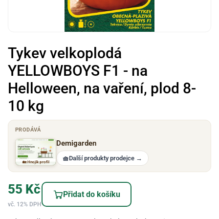
Tykev velkoplodá
YELLOWBOYS F1 - na
Helloween, na vaření, plod 8-
10 kg
PRODÁVÁ
Demigarden
🧺
Další produkty prodejce
→
🏡 Hnojík profil
55
Kč
Přidat do košíku
vč. 12% DPH