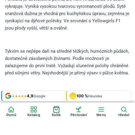
vykrajuje. Vyniká vysokou tvarovou vyrovnaností plodů. Sytě
oranžová dužina je vhodná pro kuchyňskou úpravu, zejména je
vynikající na dýňové polévky. Ve srovnání s Yellowgirls F1
jsou plody vyšší, větší a oválné.
Tykvím se nejlépe daří na středně těžkých, humózních půdách,
dostatečně zásobených živinami. Podle možnosti je
zařazujeme do první tratě. Vyžadují slunečné polohy chráněné
před silnými větry. Nejvhodnější je přímý výsev v půlce května.
Shop roku
4,9
100 %
Galerie
'24 + '25
Google
Heureka
925 fotek
★★★★★
OVĚŘENO
ZÁKAZNÍKY
Heureka
Domů
Katalog
Košík
Pěstování
Menu
Hledat