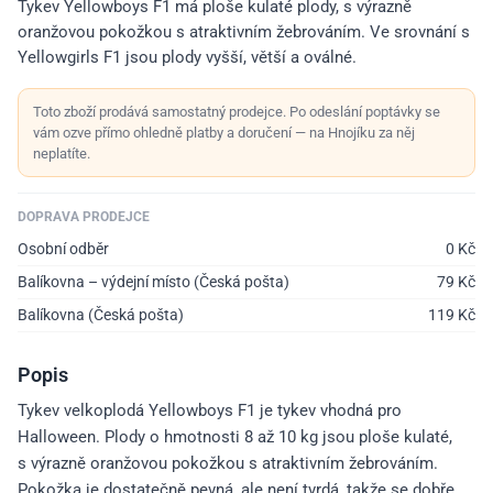
Tykev Yellowboys F1 má ploše kulaté plody, s výrazně
oranžovou pokožkou s atraktivním žebrováním. Ve srovnání s
Yellowgirls F1 jsou plody vyšší, větší a oválné.
Toto zboží prodává samostatný prodejce. Po odeslání poptávky se
vám ozve přímo ohledně platby a doručení — na Hnojíku za něj
neplatíte.
DOPRAVA PRODEJCE
Osobní odběr
0
Kč
Balíkovna – výdejní místo (Česká pošta)
79
Kč
Balíkovna (Česká pošta)
119
Kč
Popis
Tykev velkoplodá Yellowboys F1 je tykev vhodná pro
Halloween. Plody o hmotnosti 8 až 10 kg jsou ploše kulaté,
s výrazně oranžovou pokožkou s atraktivním žebrováním.
Pokožka je dostatečně pevná, ale není tvrdá, takže se dobře