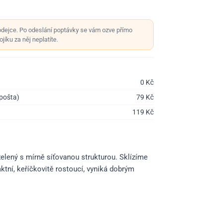
odejce. Po odeslání poptávky se vám ozve přímo
jíku za něj neplatíte.
0
Kč
 pošta)
79
Kč
119
Kč
 zelený s mírně síťovanou strukturou. Sklízíme
tní, keříčkovitě rostoucí, vyniká dobrým