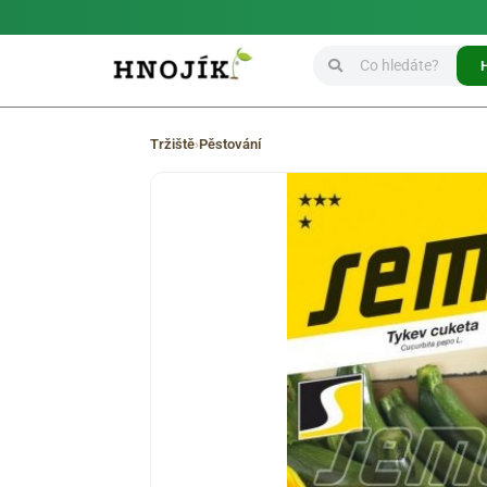
Tržiště
›
Pěstování