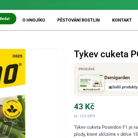
⚡ Možnost
PRIO doručení do 24 h
Hledat
O HNOJÍKU
PĚSTOVÁNÍ ROSTLIN
KONTAKT
Tykev cuketa 
PRODÁVÁ
Demigarden
🧺
Další produkty
🏡 Hnojík profil
43
Kč
vč. 12% DPH
Tykev cuketa Poseidon F1 je ra
plody, které sklízíme v délce 1