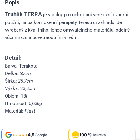
Popis
Truhlík TERRA
je vhodný pro celoroční venkovní i vnitřní
použití, na balkón, okenní parapety, terasu či zahradu. Je
vyrobený z kvalitního, lehce omyvatelného materiálu, odolný
vůči mrazu a povětrnostním vlivům.
Detail:
Barva: Terakota
Délka:
60cm
Šířka:
25,7cm
Výška: 23,8
cm
Objem: 18
l
Hmotnost: 0,63
kg
Materiál:
Plast
Shop roku
4,9
100 %
Galerie
'24 + '25
Google
Heureka
925 fotek
★★★★★
OVĚŘENO
ZÁKAZNÍKY
Heureka