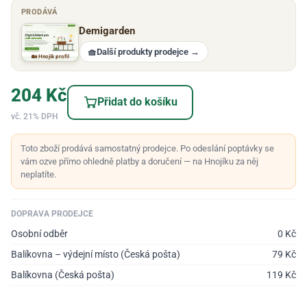
PRODÁVÁ
Demigarden
🧺
Další produkty prodejce
→
🏡 Hnojík profil
204
Kč
Přidat do košíku
vč. 21% DPH
Toto zboží prodává samostatný prodejce. Po odeslání poptávky se
vám ozve přímo ohledně platby a doručení — na Hnojíku za něj
neplatíte.
DOPRAVA PRODEJCE
Osobní odběr
0
Kč
Balíkovna – výdejní místo (Česká pošta)
79
Kč
Balíkovna (Česká pošta)
119
Kč