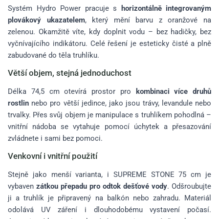
Systém Hydro Power pracuje s
horizontálně integrovaným
plovákový ukazatelem
, který mění barvu z oranžové na
zelenou. Okamžitě víte, kdy doplnit vodu – bez hadičky, bez
vyčnívajícího indikátoru. Celé řešení je esteticky čisté a plně
zabudované do těla truhlíku.
Větší objem, stejná jednoduchost
Délka 74,5 cm otevírá prostor pro
kombinaci více druhů
rostlin
nebo pro větší jedince, jako jsou trávy, levandule nebo
trvalky. Přes svůj objem je manipulace s truhlíkem pohodlná –
vnitřní nádoba se vytahuje pomocí úchytek a přesazování
zvládnete i sami bez pomoci.
Venkovní i vnitřní použití
Stejně jako menší varianta, i SUPREME STONE 75 cm je
vybaven
zátkou přepadu pro odtok dešťové vody
. Odšroubujte
ji a truhlík je připravený na balkón nebo zahradu. Materiál
odolává UV záření i dlouhodobému vystavení počasí.