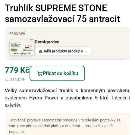
Truhlík SUPREME STONE
samozavlažovací 75 antracit
PRODÁVÁ
Demigarden
🧺
Další produkty prodejce
→
🏡 Hnojík profil
779
Kč
Přidat do košíku
vč. 21% DPH
Velký samozavlažovací truhlík s kamenným povrchem
,
systémem
Hydro Power a zásobníkem 5 litrů
. Interiér i
exteriér.
Toto zboží prodává samostatný prodejce. Po odeslání poptávky se
vám ozve přímo ohledně platby a doručení — na Hnojíku za něj
neplatíte.