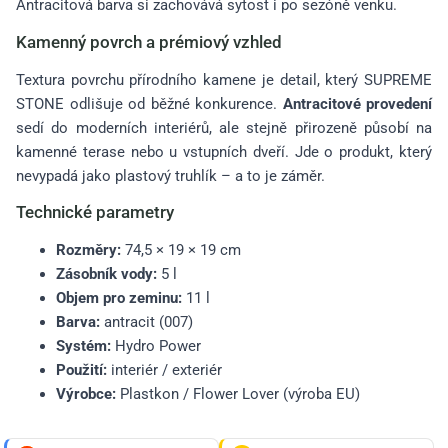
Antracitová barva si zachovává sytost i po sezóně venku.
Kamenný povrch a prémiový vzhled
Textura povrchu přírodního kamene je detail, který SUPREME
STONE odlišuje od běžné konkurence.
Antracitové provedení
sedí do moderních interiérů, ale stejně přirozeně působí na
kamenné terase nebo u vstupních dveří. Jde o produkt, který
nevypadá jako plastový truhlík – a to je záměr.
Technické parametry
Rozměry:
74,5 × 19 × 19 cm
Zásobník vody:
5 l
Objem pro zeminu:
11 l
Barva:
antracit (007)
Systém:
Hydro Power
Použití:
interiér / exteriér
Výrobce:
Plastkon / Flower Lover (výroba EU)