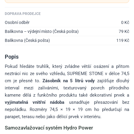
DOPRAVA PRODEJCE
Osobní odběr
0
Kč
Balíkovna – výdejní místo (Česká pošta)
79
Kč
Balíkovna (Česká pošta)
119
Kč
Popis
Pokud hledáte truhlík, který zvládne větší osázení a přitom
neztrácí nic ze svého vzhledu, SUPREME STONE v délce 74,5
cm je přesně to.
Zásobník na 5 litrů vody
zajišťuje dlouhý
interval mezi zalíváními, texturovaný povrch přírodního
kamene dělá z funkčního produktu také dekorativní prvek a
vyjímatelná vnitřní nádoba
usnadňuje přesazování bez
nepořádku. Rozměry 74,5 × 19 × 19 cm ho předurčují na
parapet, terasu nebo jako dělicí prvek v interiéru.
Samozavlažovací systém Hydro Power