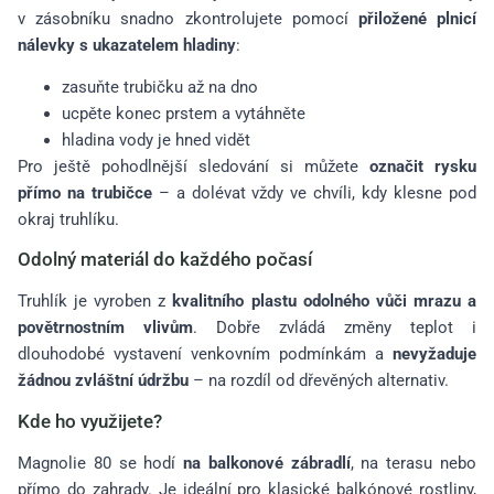
v zásobníku snadno zkontrolujete pomocí
přiložené plnicí
nálevky s ukazatelem hladiny
:
zasuňte trubičku až na dno
ucpěte konec prstem a vytáhněte
hladina vody je hned vidět
Pro ještě pohodlnější sledování si můžete
označit rysku
přímo na trubičce
– a dolévat vždy ve chvíli, kdy klesne pod
okraj truhlíku.
Odolný materiál do každého počasí
Truhlík je vyroben z
kvalitního plastu odolného vůči mrazu a
povětrnostním vlivům
. Dobře zvládá změny teplot i
dlouhodobé vystavení venkovním podmínkám a
nevyžaduje
žádnou zvláštní údržbu
– na rozdíl od dřevěných alternativ.
Kde ho využijete?
Magnolie 80 se hodí
na balkonové zábradlí
, na terasu nebo
přímo do zahrady. Je ideální pro klasické balkónové rostliny,