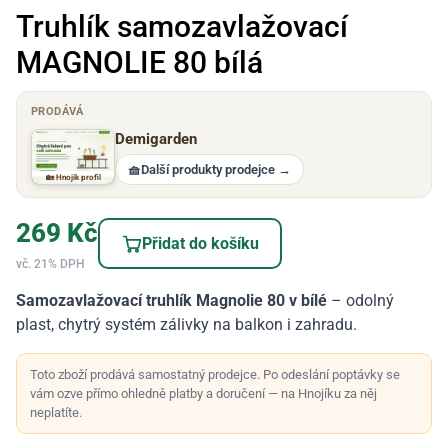
Truhlík samozavlažovací
MAGNOLIE 80 bílá
PRODÁVÁ
Demigarden
🧺
Další produkty prodejce
→
🏡 Hnojík profil
269
Kč
Přidat do košíku
vč. 21% DPH
Samozavlažovací truhlík Magnolie 80 v bílé
– odolný
plast, chytrý systém zálivky na balkon i zahradu.
Toto zboží prodává samostatný prodejce. Po odeslání poptávky se
vám ozve přímo ohledně platby a doručení — na Hnojíku za něj
neplatíte.