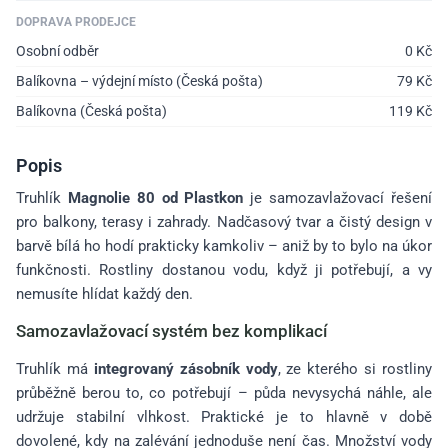
DOPRAVA PRODEJCE
Osobní odběr
0
Kč
Balíkovna – výdejní místo (Česká pošta)
79
Kč
Balíkovna (Česká pošta)
119
Kč
Popis
Truhlík
Magnolie 80 od Plastkon
je samozavlažovací řešení
pro balkony, terasy i zahrady. Nadčasový tvar a čistý design v
barvě bílá ho hodí prakticky kamkoliv – aniž by to bylo na úkor
funkčnosti. Rostliny dostanou vodu, když ji potřebují, a vy
nemusíte hlídat každý den.
Samozavlažovací systém bez komplikací
Truhlík má
integrovaný zásobník vody
, ze kterého si rostliny
průběžně berou to, co potřebují – půda nevysychá náhle, ale
udržuje stabilní vlhkost. Praktické je to hlavně v době
dovolené, kdy na zalévání jednoduše není čas. Množství vody