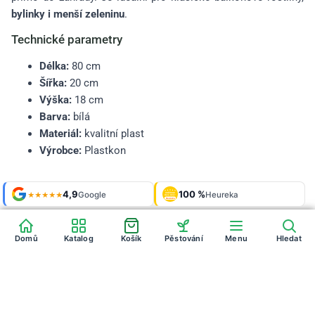
bylinky i menší zeleninu
.
Technické parametry
Délka:
80 cm
Šířka:
20 cm
Výška:
18 cm
Barva:
bílá
Materiál:
kvalitní plast
Výrobce:
Plastkon
Shop roku
4,9
100 %
Galerie
'24 + '25
Google
Heureka
925 fotek
★★★★★
OVĚŘENO
ZÁKAZNÍKY
Heureka
Domů
Katalog
Košík
Pěstování
Menu
Hledat