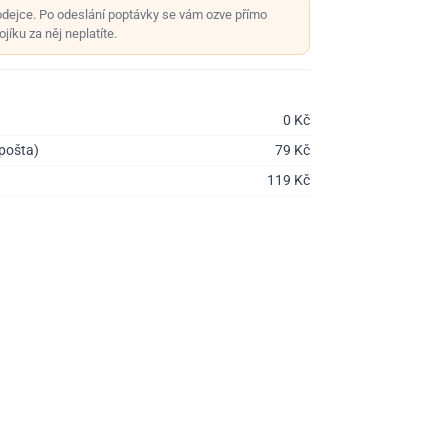
odejce. Po odeslání poptávky se vám ozve přímo
jíku za něj neplatíte.
0
Kč
 pošta)
79
Kč
119
Kč