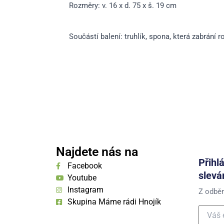
Rozměry: v. 16 x d. 75 x š. 19 cm
Součástí balení: truhlík, spona, která zabrání r
Najdete nás na
Přihl
Facebook
slevá
Youtube
Instagram
Z odběr
Skupina Máme rádi Hnojík