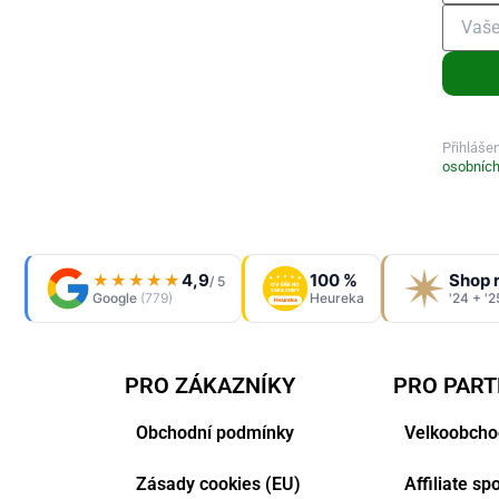
Přihláše
osobních
4,9
100 %
Shop 
★★★★★
/ 5
OVĚŘENO
ZÁKAZNÍKY
Google
(779)
Heureka
'24 + '2
Heureka
PRO ZÁKAZNÍKY
PRO PAR
Obchodní podmínky
Velkoobcho
Zásady cookies (EU)
Affiliate s