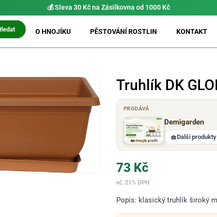
💰 Sleva 30 Kč na Zásilkovna od 1000 Kč
Hledat
O HNOJÍKU
PĚSTOVÁNÍ ROSTLIN
KONTAKT
Truhlík DK GLO
PRODÁVÁ
Demigarden
🧺
Další produkty
🏡 Hnojík profil
73
Kč
vč. 21% DPH
Popis: klasický truhlík široký 