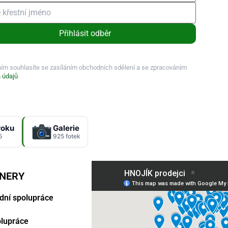
Přihlásit odběr
ním souhlasíte se zasíláním obchodních sdělení a se zpracováním
 údajů
.
roku
Galerie
5
925 fotek
TNERY
dní spolupráce
polupráce