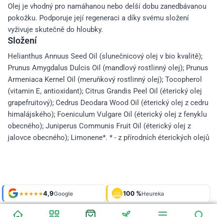
Olej je vhodný pro namáhanou nebo delší dobu zanedbávanou
pokožku. Podporuje její regeneraci a díky svému složení
vyživuje skutečně do hloubky.
Složení
Helianthus Annuus Seed Oil (slunečnicový olej v bio kvalitě);
Prunus Amygdalus Dulcis Oil (mandlový rostlinný olej); Prunus
Armeniaca Kernel Oil (meruňkový rostlinný olej); Tocopherol
(vitamin E, antioxidant); Citrus Grandis Peel Oil (éterický olej
grapefruitový); Cedrus Deodara Wood Oil (éterický olej z cedru
himalájského); Foeniculum Vulgare Oil (éterický olej z fenyklu
obecného); Juniperus Communis Fruit Oil (éterický olej z
jalovce obecného); Limonene*. * - z přírodních éterických olejů
Shop roku
4,9
100 %
Galerie
'24 + '25
Google
Heureka
925 fotek
★★★★★
OVĚŘENO
ZÁKAZNÍKY
Heureka