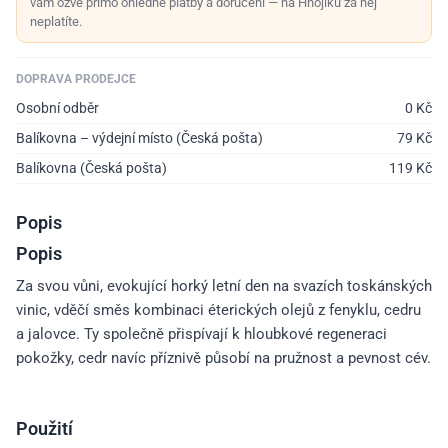
vám ozve přímo ohledně platby a doručení — na Hnojíku za něj
neplatíte.
DOPRAVA PRODEJCE
Osobní odběr
0
Kč
Balíkovna – výdejní místo (Česká pošta)
79
Kč
Balíkovna (Česká pošta)
119
Kč
Popis
Popis
Za svou vůni, evokující horký letní den na svazích toskánských
vinic, vděčí směs kombinaci éterických olejů z fenyklu, cedru
a jalovce. Ty společně přispívají k hloubkové regeneraci
pokožky, cedr navíc příznivě působí na pružnost a pevnost cév.
Použití