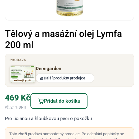
Tělový a masážní olej Lymfa
200 ml
PRODÁVÁ
Demigarden
🧺
Další produkty prodejce
→
🏡 Hnojík profil
469
Kč
Přidat do košíku
vč. 21% DPH
Pro účinnou a hloubkovou péči o pokožku
Toto zboží prodává samostatný prodejce. Po odeslání poptávky se