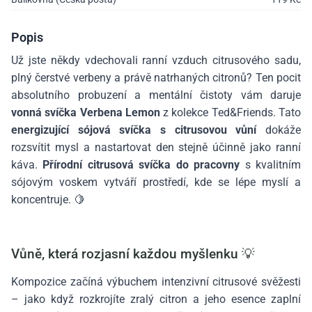
Popis
Už jste někdy vdechovali ranní vzduch citrusového sadu,
plný čerstvé verbeny a právě natrhaných citronů? Ten pocit
absolutního probuzení a mentální čistoty vám daruje
vonná svíčka Verbena Lemon
z kolekce Ted&Friends. Tato
energizující sójová svíčka s citrusovou vůní
dokáže
rozsvítit mysl a nastartovat den stejně účinně jako ranní
káva.
Přírodní citrusová svíčka do pracovny
s kvalitním
sójovým voskem vytváří prostředí, kde se lépe myslí a
koncentruje. 🍋
Vůně, která rozjasní každou myšlenku 💡
Kompozice začíná výbuchem intenzivní citrusové svěžesti
– jako když rozkrojíte zralý citron a jeho esence zaplní