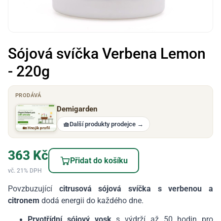
Sójová svíčka Verbena Lemon
- 220g
PRODÁVÁ
Demigarden
🧺
Další produkty prodejce
→
🏡 Hnojík profil
363
Kč
Přidat do košíku
vč. 21% DPH
Povzbuzující
citrusová sójová svíčka s verbenou a
citronem
dodá energii do každého dne.
Prvotřídní sójový vosk
s výdrží až 50 hodin pro