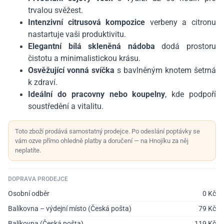
trvalou svěžest.
Intenzivní citrusová kompozice
verbeny a citronu
nastartuje vaši produktivitu.
Elegantní bílá skleněná nádoba
dodá prostoru
čistotu a minimalistickou krásu.
Osvěžující vonná svíčka
s bavlněným knotem šetrná
k zdraví.
Ideální do pracovny nebo koupelny
, kde podpoří
soustředění a vitalitu.
Toto zboží prodává samostatný prodejce. Po odeslání poptávky se
vám ozve přímo ohledně platby a doručení — na Hnojíku za něj
neplatíte.
DOPRAVA PRODEJCE
Osobní odběr
0
Kč
Balíkovna – výdejní místo (Česká pošta)
79
Kč
Balíkovna (Česká pošta)
119
Kč