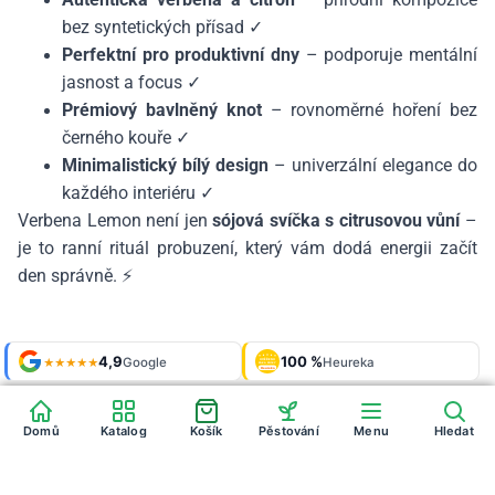
bez syntetických přísad ✓
Perfektní pro produktivní dny
– podporuje mentální
jasnost a focus ✓
Prémiový bavlněný knot
– rovnoměrné hoření bez
černého kouře ✓
Minimalistický bílý design
– univerzální elegance do
každého interiéru ✓
Verbena Lemon není jen
sójová svíčka s citrusovou vůní
–
je to ranní rituál probuzení, který vám dodá energii začít
den správně. ⚡
Shop roku
4,9
100 %
Galerie
'24 + '25
Google
Heureka
925 fotek
★★★★★
OVĚŘENO
ZÁKAZNÍKY
Heureka
Domů
Katalog
Košík
Pěstování
Menu
Hledat