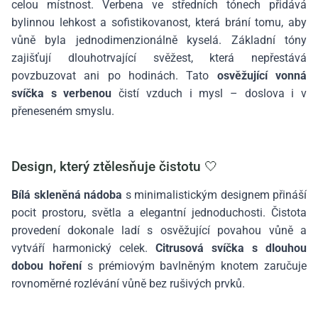
celou místnost. Verbena ve středních tónech přidává
bylinnou lehkost a sofistikovanost, která brání tomu, aby
vůně byla jednodimenzionálně kyselá. Základní tóny
zajišťují dlouhotrvající svěžest, která nepřestává
povzbuzovat ani po hodinách. Tato
osvěžující vonná
svíčka s verbenou
čistí vzduch i mysl – doslova i v
přeneseném smyslu.
Design, který ztělesňuje čistotu 🤍
Bílá skleněná nádoba
s minimalistickým designem přináší
pocit prostoru, světla a elegantní jednoduchosti. Čistota
provedení dokonale ladí s osvěžující povahou vůně a
vytváří harmonický celek.
Citrusová svíčka s dlouhou
dobou hoření
s prémiovým bavlněným knotem zaručuje
rovnoměrné rozlévání vůně bez rušivých prvků.