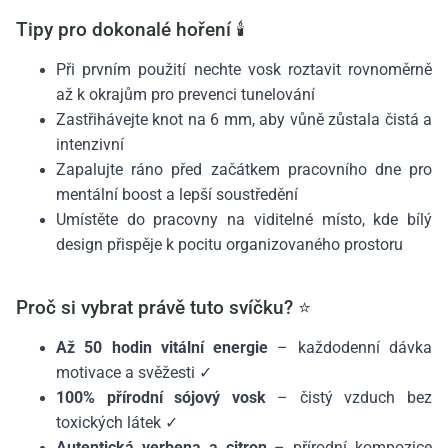
Tipy pro dokonalé hoření 🕯️
Při prvním použití nechte vosk roztavit rovnoměrně
až k okrajům pro prevenci tunelování
Zastřihávejte knot na 6 mm, aby vůně zůstala čistá a
intenzivní
Zapalujte ráno před začátkem pracovního dne pro
mentální boost a lepší soustředění
Umístěte do pracovny na viditelné místo, kde bílý
design přispěje k pocitu organizovaného prostoru
Proč si vybrat právě tuto svíčku? ⭐
Až 50 hodin vitální energie
– každodenní dávka
motivace a svěžesti ✓
100% přírodní sójový vosk
– čistý vzduch bez
toxických látek ✓
Autentická verbena a citron
– přírodní kompozice