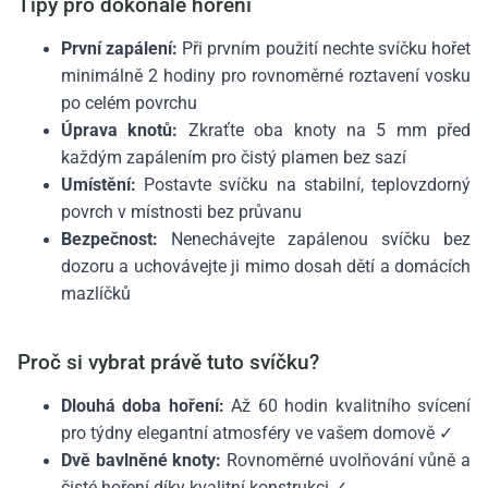
Tipy pro dokonalé hoření
První zapálení:
Při prvním použití nechte svíčku hořet
minimálně 2 hodiny pro rovnoměrné roztavení vosku
po celém povrchu
Úprava knotů:
Zkraťte oba knoty na 5 mm před
každým zapálením pro čistý plamen bez sazí
Umístění:
Postavte svíčku na stabilní, teplovzdorný
povrch v místnosti bez průvanu
Bezpečnost:
Nenechávejte zapálenou svíčku bez
dozoru a uchovávejte ji mimo dosah dětí a domácích
mazlíčků
Proč si vybrat právě tuto svíčku?
Dlouhá doba hoření:
Až 60 hodin kvalitního svícení
pro týdny elegantní atmosféry ve vašem domově ✓
Dvě bavlněné knoty:
Rovnoměrné uvolňování vůně a
čisté hoření díky kvalitní konstrukci ✓