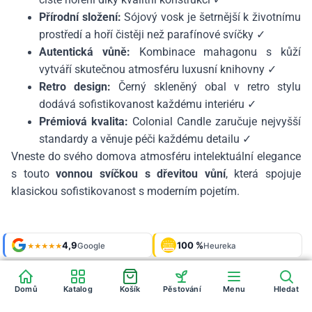
Přírodní složení:
Sójový vosk je šetrnější k životnímu
prostředí a hoří čistěji než parafínové svíčky ✓
Autentická vůně:
Kombinace mahagonu s kůží
vytváří skutečnou atmosféru luxusní knihovny ✓
Retro design:
Černý skleněný obal v retro stylu
dodává sofistikovanost každému interiéru ✓
Prémiová kvalita:
Colonial Candle zaručuje nejvyšší
standardy a věnuje péči každému detailu ✓
Vneste do svého domova atmosféru intelektuální elegance
s touto
vonnou svíčkou s dřevitou vůní
, která spojuje
klasickou sofistikovanost s moderním pojetím.
Shop roku
4,9
100 %
Galerie
'24 + '25
Google
Heureka
925 fotek
★★★★★
OVĚŘENO
ZÁKAZNÍKY
Heureka
Domů
Katalog
Košík
Pěstování
Menu
Hledat