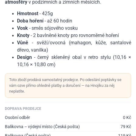
atmosféry
v podzimních a zimních měsících.
Hmotnost
- 425g
Doba hoření
- až 60 hodin
Vosk
- směs sójového vosku
Knoty
- 2 bavlněné knoty pro rovnoměrné hoření
Vůně
- svěží/ovocná (mahagon, kůže, santalové
dřevo, vanilka)
Design
- černý skleněný obal v retro stylu (10,16 ×
10,16 × 10,80 cm)
Toto zboží prodává samostatný prodejce. Po odeslání poptávky se
vám ozve přímo ohledně platby a doručení — na Hnojíku za něj
neplatíte.
DOPRAVA PRODEJCE
Osobní odběr
0
Kč
Balíkovna – výdejní místo (Česká pošta)
79
Kč
Balíkovna (Česká pošta)
119
Kč