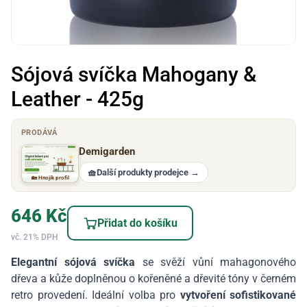
Sójová svíčka Mahogany &
Leather - 425g
PRODÁVÁ
Demigarden
🧺
Další produkty prodejce
→
🏡 Hnojík profil
646
Kč
Přidat do košíku
vč. 21% DPH
Elegantní sójová svíčka
se svěží vůní mahagonového
dřeva a kůže doplněnou o kořeněné a dřevité tóny v černém
retro provedení. Ideální volba pro
vytvoření sofistikované