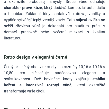
a okamžitě probouzejí smysly. Srdce vůně odhaluje
charakter pravé kůže
, který dodává kompozici autenticitu
a hloubku. Základní tóny santalového dřeva, vanilky a
cypřiše vytvářejí teplý, zemitý závěr. Tato
sójová svíčka se
svěží dřevitou vůní
je dokonalá pro studium, práci v
domácí pracovně nebo večerní relaxaci s kvalitní
literaturou.
Retro design v elegantní černé
Černý skleněný obal v retro stylu s rozměry 10,16 × 10,16 ×
10,80 cm ztělesňuje nadčasovou eleganci a
sofistikovanost. Dvě bavlněné knoty zajišťují
stabilní
hoření a intenzivní rozptyl vůně
, která okamžitě
transformuje vaše okolí.