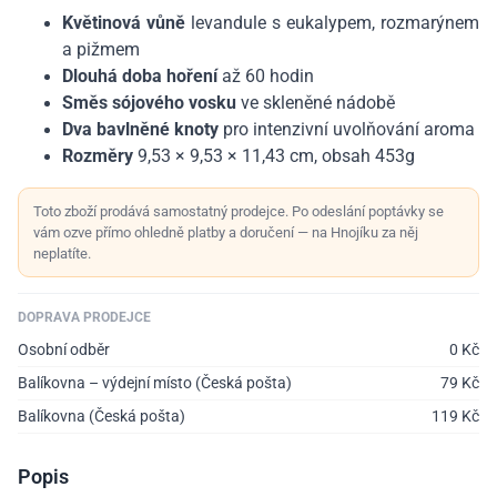
Květinová vůně
levandule s eukalypem, rozmarýnem
a pižmem
Dlouhá doba hoření
až 60 hodin
Směs sójového vosku
ve skleněné nádobě
Dva bavlněné knoty
pro intenzivní uvolňování aroma
Rozměry
9,53 × 9,53 × 11,43 cm, obsah 453g
Toto zboží prodává samostatný prodejce. Po odeslání poptávky se
vám ozve přímo ohledně platby a doručení — na Hnojíku za něj
neplatíte.
DOPRAVA PRODEJCE
Osobní odběr
0
Kč
Balíkovna – výdejní místo (Česká pošta)
79
Kč
Balíkovna (Česká pošta)
119
Kč
Popis