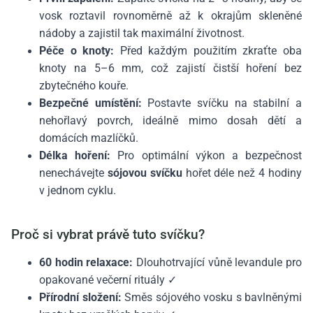
vosk roztavil rovnoměrně až k okrajům skleněné
nádoby a zajistil tak maximální životnost.
Péče o knoty:
Před každým použitím zkraťte oba
knoty na 5–6 mm, což zajistí čistší hoření bez
zbytečného kouře.
Bezpečné umístění:
Postavte svíčku na stabilní a
nehořlavý povrch, ideálně mimo dosah dětí a
domácích mazlíčků.
Délka hoření:
Pro optimální výkon a bezpečnost
nenechávejte
sójovou svíčku
hořet déle než 4 hodiny
v jednom cyklu.
Proč si vybrat právě tuto svíčku?
60 hodin relaxace:
Dlouhotrvající vůně levandule pro
opakované večerní rituály ✓
Přírodní složení:
Směs sójového vosku s bavlněnými