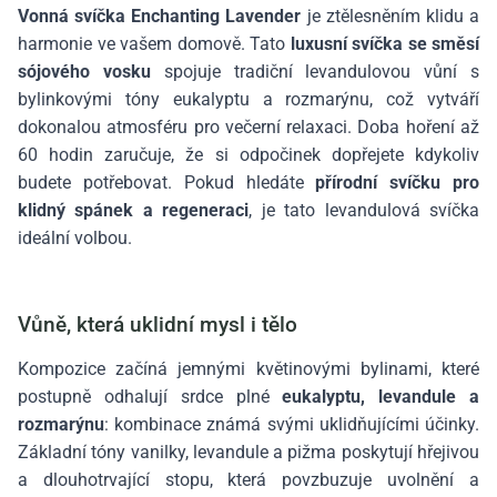
Vonná svíčka Enchanting Lavender
je ztělesněním klidu a
harmonie ve vašem domově. Tato
luxusní svíčka se směsí
sójového vosku
spojuje tradiční levandulovou vůní s
bylinkovými tóny eukalyptu a rozmarýnu, což vytváří
dokonalou atmosféru pro večerní relaxaci. Doba hoření až
60 hodin zaručuje, že si odpočinek dopřejete kdykoliv
budete potřebovat. Pokud hledáte
přírodní svíčku pro
klidný spánek a regeneraci
, je tato levandulová svíčka
ideální volbou.
Vůně, která uklidní mysl i tělo
Kompozice začíná jemnými květinovými bylinami, které
postupně odhalují srdce plné
eukalyptu, levandule a
rozmarýnu
: kombinace známá svými uklidňujícími účinky.
Základní tóny vanilky, levandule a pižma poskytují hřejivou
a dlouhotrvající stopu, která povzbuzuje uvolnění a