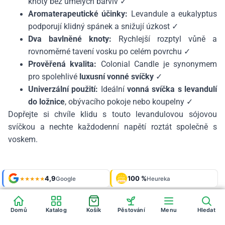
knoty bez umělých barviv ✓
Aromaterapeutické účinky:
Levandule a eukalyptus
podporují klidný spánek a snižují úzkost ✓
Dva bavlněné knoty:
Rychlejší rozptyl vůně a
rovnoměrné tavení vosku po celém povrchu ✓
Prověřená kvalita:
Colonial Candle je synonymem
pro spolehlivé
luxusní vonné svíčky
✓
Univerzální použití:
Ideální
vonná svíčka s levandulí
do ložnice
, obývacího pokoje nebo koupelny ✓
Dopřejte si chvíle klidu s touto levandulovou sójovou
svíčkou a nechte každodenní napětí roztát společně s
voskem.
Shop roku
4,9
100 %
Galerie
'24 + '25
Google
Heureka
925 fotek
★★★★★
OVĚŘENO
ZÁKAZNÍKY
Heureka
Domů
Katalog
Košík
Pěstování
Menu
Hledat