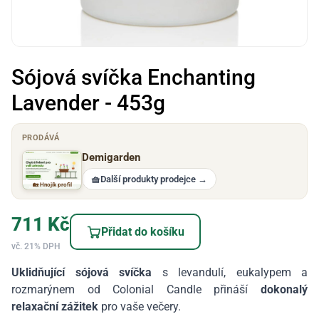
Sójová svíčka Enchanting
Lavender - 453g
PRODÁVÁ
Demigarden
🧺
Další produkty prodejce
→
🏡 Hnojík profil
711
Kč
Přidat do košíku
vč. 21% DPH
Uklidňující sójová svíčka
s levandulí, eukalypem a
rozmarýnem od Colonial Candle přináší
dokonalý
relaxační zážitek
pro vaše večery.