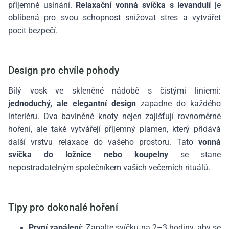
příjemné usínání.
Relaxační vonná svíčka s levandulí
je
oblíbená pro svou schopnost snižovat stres a vytvářet
pocit bezpečí.
Design pro chvíle pohody
Bílý vosk ve skleněné nádobě s čistými liniemi:
jednoduchý, ale elegantní design
zapadne do každého
interiéru. Dva bavlněné knoty nejen zajišťují rovnoměrné
hoření, ale také vytvářejí příjemný plamen, který přidává
další vrstvu relaxace do vašeho prostoru. Tato
vonná
svíčka do ložnice nebo koupelny
se stane
nepostradatelným společníkem vašich večerních rituálů.
Tipy pro dokonalé hoření
První zapálení:
Zapalte svíčku na 2–3 hodiny, aby se