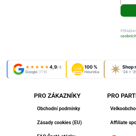
Přihláše
osobních
4,9
100 %
Shop 
★★★★★
/ 5
OVĚŘENO
ZÁKAZNÍKY
Google
(779)
Heureka
'24 + '2
Heureka
PRO ZÁKAZNÍKY
PRO PAR
Obchodní podmínky
Velkoobcho
Zásady cookies (EU)
Affiliate s