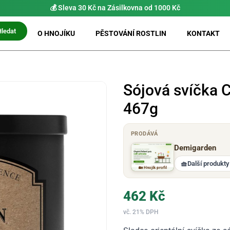
💰 Sleva 30 Kč na Zásilkovna od 1000 Kč
Hledat
O HNOJÍKU
PĚSTOVÁNÍ ROSTLIN
KONTAKT
Sójová svíčka C
467g
PRODÁVÁ
Demigarden
🧺
Další produkty
🏡 Hnojík profil
462
Kč
vč. 21% DPH