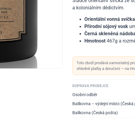
Sladce orientální svíčka ze 
a koloniálním dědictvím.
Orientální vonná svíčka
Přírodní sójový vosk
um
Černá skleněná nádob
Hmotnost
467g a rozmě
Toto zboží prodává samostatný pr
ohledně platby a doručení — na Hno
DOPRAVA PRODEJCE
Osobní odběr
Balíkovna – výdejní místo (Česká
Balíkovna (Česká pošta)