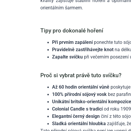
kvality zajišťuje stabilní hoření a optimá
orientálním šarmem.
Tipy pro dokonalé hoření
Při prvním zapálení
ponechte tuto sój
Pravidelně zastřihávejte knot
na délku
Zapalte svíčku
při večerním posezení u
Proč si vybrat právě tuto svíčku?
Až 60 hodin orientální vůně
poskytuje 
100% přírodní sójový vosk
bez parafin
Unikátní britsko-orientální kompozic
Colonial Candle s tradicí
od roku 1909 
Elegantní černý design
činí z této sój
Sladká orientální hloubka
zajišťuje, 
Tato přírodní sójová svíčka není jen vonný d