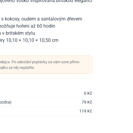
sójového vosku inspirovaná britskou elegancí
s kokosy, oudem a santalovým dřevem
ožňuje hoření až 60 hodin
a
v britském stylu
ry 10,10 × 10,10 × 10,50 cm
odejce. Po odeslání poptávky se vám ozve přímo
jíku za něj neplatíte.
0
Kč
 pošta)
79
Kč
119
Kč