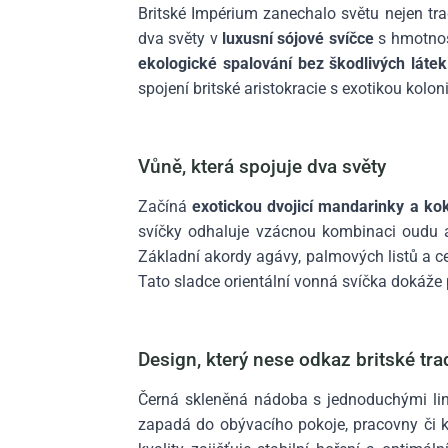
Britské Impérium zanechalo světu nejen trad
dva světy v
luxusní sójové svíčce
s hmotnost
ekologické spalování bez škodlivých látek
spojení britské aristokracie s exotikou koloni
Vůně, která spojuje dva světy
Začíná
exotickou dvojicí mandarinky a ko
svíčky odhaluje vzácnou kombinaci oudu
Základní akordy agávy, palmových listů a ced
Tato sladce orientální vonná svíčka dokáže 
Design, který nese odkaz britské tra
Černá skleněná nádoba s jednoduchými li
zapadá do obývacího pokoje, pracovny či k