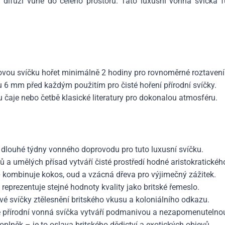
lní difuzi vůně do celého prostoru. Tato luxusní vonná svíčka
ovou svíčku hořet minimálně 2 hodiny pro rovnoměrné roztavení
 6 mm před každým použitím pro čisté hoření přírodní svíčky.
 čaje nebo četbě klasické literatury pro dokonalou atmosféru.
dlouhé týdny vonného doprovodu pro tuto luxusní svíčku.
ů a umělých přísad vytváří čisté prostředí hodné aristokratické
e
kombinuje kokos, oud a vzácná dřeva pro výjimečný zážitek.
reprezentuje stejné hodnoty kvality jako britské řemeslo.
ové svíčky ztělesnění britského vkusu a koloniálního odkazu.
že přírodní vonná svíčka vytváří podmanivou a nezapomenutelno
oplněk – je to oslava britského dědictví a exotických objevů.