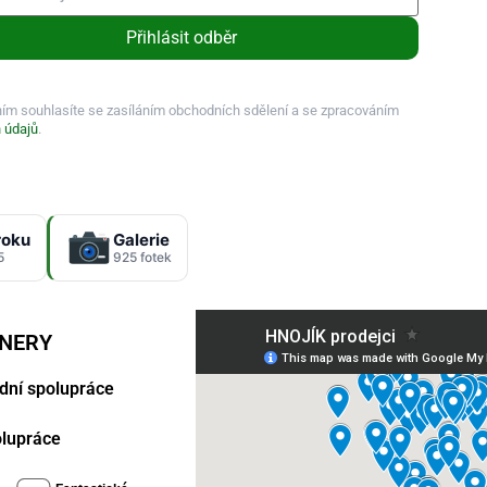
Přihlásit odběr
ním souhlasíte se zasíláním obchodních sdělení a se zpracováním
 údajů
.
roku
Galerie
5
925 fotek
TNERY
dní spolupráce
polupráce