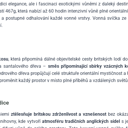
ici elegance, ale i fascinaci exotickými vůněmi z daleký desti
í 467g, která nabízí až 60 hodin intenzivní vůně plné orientální
a postupné odhalování každé vonné vrstvy. Vonná svíčka ze
í.
kosu
, která připomíná dálné objevitelské cesty britských lodí do
 a santalového dřeva –
směs připomínající sbírky vzácných k
rového dřeva propůjčují celé struktuře orientální mystičnost a 
proměnit každý prostor v místo plné příběhů a vzdálených světů
dice
niemi
ztělesňuje britskou zdrženlivost a vznešenost
bez okáza
nihovny, kde vytvoří
atmosféru tradičních anglických sídel
s j