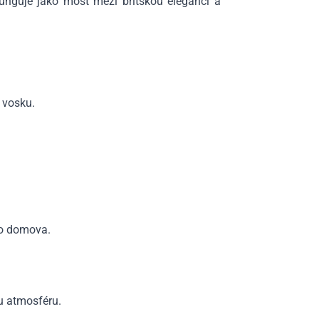
 funguje jako most mezi britskou elegancí a
 vosku.
ho domova.
u atmosféru.