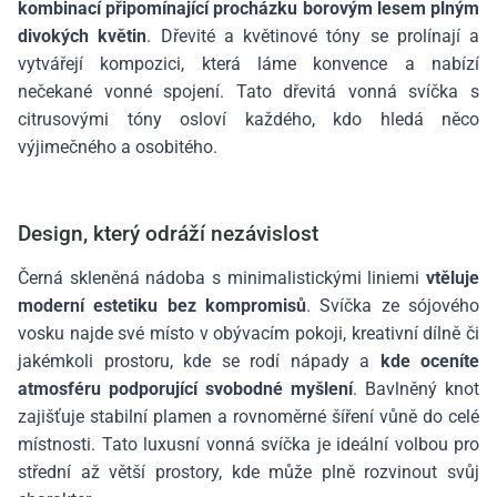
kombinací připomínající procházku borovým lesem plným
divokých květin
. Dřevité a květinové tóny se prolínají a
vytvářejí kompozici, která láme konvence a nabízí
nečekané vonné spojení. Tato dřevitá vonná svíčka s
citrusovými tóny osloví každého, kdo hledá něco
výjimečného a osobitého.
Design, který odráží nezávislost
Černá skleněná nádoba s minimalistickými liniemi
vtěluje
moderní estetiku bez kompromisů
. Svíčka ze sójového
vosku najde své místo v obývacím pokoji, kreativní dílně či
jakémkoli prostoru, kde se rodí nápady a
kde oceníte
atmosféru podporující svobodné myšlení
. Bavlněný knot
zajišťuje stabilní plamen a rovnoměrné šíření vůně do celé
místnosti. Tato luxusní vonná svíčka je ideální volbou pro
střední až větší prostory, kde může plně rozvinout svůj