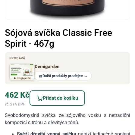
Sójová svíčka Classic Free
Spirit - 467g
PRODÁVÁ
Demigarden
🧺
Další produkty prodejce
→
🏡 Hnojík profil
462
Kč
Přidat do košíku
vč. 21% DPH
Svobodomyslná svíčka ze sójového vosku s netradiční
kompozicí citrónu a dřevitých tónů.
Svěží dřevitá vonná svíčka
nabízí jedinečné spojení