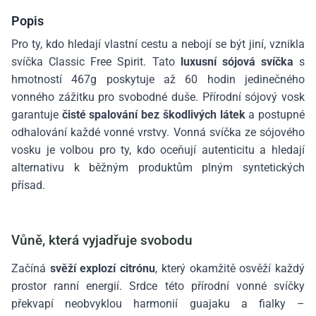
Popis
Pro ty, kdo hledají vlastní cestu a nebojí se být jiní, vznikla
svíčka Classic Free Spirit. Tato
luxusní sójová svíčka
s
hmotností 467g poskytuje až 60 hodin jedinečného
vonného zážitku pro svobodné duše. Přírodní sójový vosk
garantuje
čisté spalování bez škodlivých látek
a postupné
odhalování každé vonné vrstvy. Vonná svíčka ze sójového
vosku je volbou pro ty, kdo oceňují autenticitu a hledají
alternativu k běžným produktům plným syntetických
přísad.
Vůně, která vyjadřuje svobodu
Začíná
svěží explozí citrónu
, který okamžitě osvěží každý
prostor ranní energií. Srdce této přírodní vonné svíčky
překvapí neobvyklou harmonií guajaku a fialky –