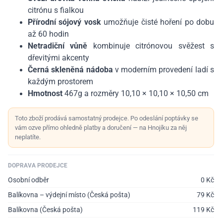
citrónu s fialkou
Přírodní sójový vosk
umožňuje čisté hoření po dobu
až 60 hodin
Netradiční vůně
kombinuje citrónovou svěžest s
dřevitými akcenty
Černá skleněná nádoba
v moderním provedení ladí s
každým prostorem
Hmotnost
467g a rozměry 10,10 × 10,10 × 10,50 cm
Toto zboží prodává samostatný prodejce. Po odeslání poptávky se
vám ozve přímo ohledně platby a doručení — na Hnojíku za něj
neplatíte.
DOPRAVA PRODEJCE
Osobní odběr
0
Kč
Balíkovna – výdejní místo (Česká pošta)
79
Kč
Balíkovna (Česká pošta)
119
Kč