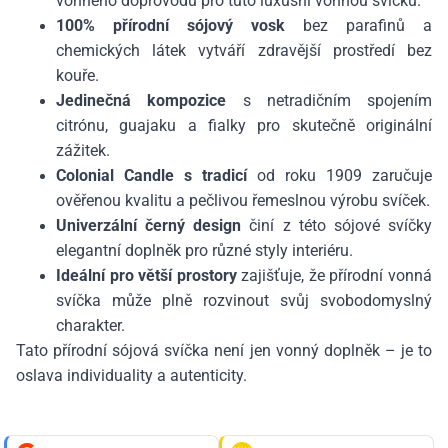
vonného doprovodu pro tuto luxusní vonnou svíčku.
100% přírodní sójový vosk
bez parafinů a
chemických látek vytváří zdravější prostředí bez
kouře.
Jedinečná kompozice
s netradičním spojením
citrónu, guajaku a fialky pro skutečně originální
zážitek.
Colonial Candle s tradicí
od roku 1909 zaručuje
ověřenou kvalitu a pečlivou řemeslnou výrobu svíček.
Univerzální černý design
činí z této sójové svíčky
elegantní doplněk pro různé styly interiéru.
Ideální pro větší prostory
zajišťuje, že přírodní vonná
svíčka může plně rozvinout svůj svobodomyslný
charakter.
Tato přírodní sójová svíčka není jen vonný doplněk – je to
oslava individuality a autenticity.