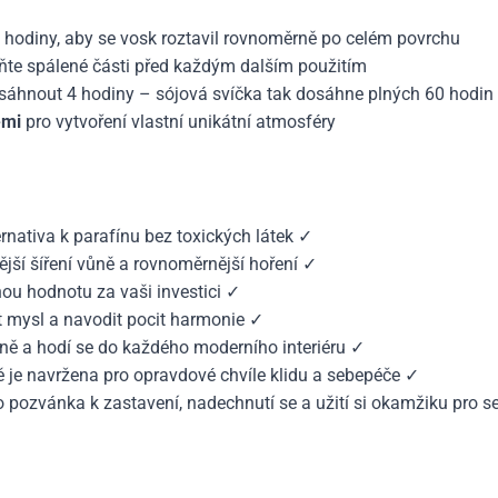
hodiny, aby se vosk roztavil rovnoměrně po celém povrchu
ňte spálené části před každým dalším použitím
áhnout 4 hodiny – sójová svíčka tak dosáhne plných 60 hodin 
ěmi
pro vytvoření vlastní unikátní atmosféry
ernativa k parafínu bez toxických látek ✓
nější šíření vůně a rovnoměrnější hoření ✓
u hodnotu za vaši investici ✓
 mysl a navodit pocit harmonie ✓
ě a hodí se do každého moderního interiéru ✓
 je navržena pro opravdové chvíle klidu a sebepéče ✓
o pozvánka k zastavení, nadechnutí se a užití si okamžiku pro s