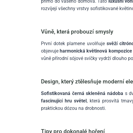
přímo do vašeho domova. Tato
luxusní vo
rozvíjejí všechny vrstvy sofistikované květ
Vůně, která probouzí smysly
První dotek plamene uvolňuje
svěží citró
objevuje
harmonická květinová kompozice 
vůně přírodní sójové svíčky vydrží dlouho p
Design, který ztělesňuje moderní el
Sofistikovaná černá skleněná nádoba
s dv
fascinující hru světel
, která prosvítá tma
praktickou dózou na drobnosti.
Tipy pro dokonalé hoření