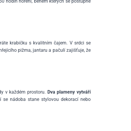
 60 hodin hoření, během kterých se postupně
áte krabičku s kvalitním čajem. V srdci se
řejícího pižma, jantaru a pačulí zajišťuje, že
edy v každém prostoru.
Dva plameny vytváří
ní se nádoba stane stylovou dekorací nebo