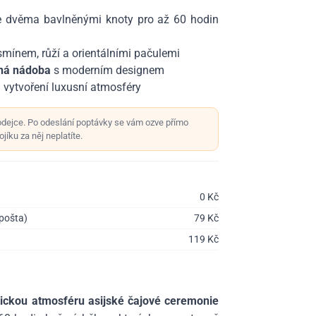
 dvěma bavlněnými knoty pro až 60 hodin
smínem, růží a orientálními pačulemi
ěná nádoba
s moderním designem
 vytvoření luxusní atmosféry
odejce. Po odeslání poptávky se vám ozve přímo
jíku za něj neplatíte.
0
Kč
 pošta)
79
Kč
119
Kč
tickou atmosféru asijské čajové ceremonie