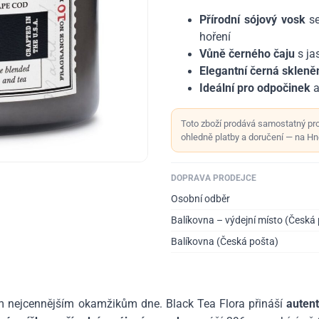
Přírodní sójový vosk
se
hoření
Vůně černého čaju
s ja
Elegantní černá sklen
Ideální pro odpočinek
a
Toto zboží prodává samostatný pr
ohledně platby a doručení — na Hno
DOPRAVA PRODEJCE
Osobní odběr
Balíkovna – výdejní místo (Česká
Balíkovna (Česká pošta)
těm nejcennějším okamžikům dne. Black Tea Flora přináší
auten