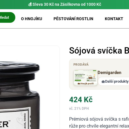
💰 Sleva 30 Kč na Zásilkovna od 1000 Kč
Hledat
O HNOJÍKU
PĚSTOVÁNÍ ROSTLIN
KONTAKT
Sójová svíčka B
PRODÁVÁ
Demigarden
🧺
Další produkty
🏡 Hnojík profil
424
Kč
vč. 21% DPH
Prémiová sójová svíčka s raf
růže pro chvíle elegantní rela