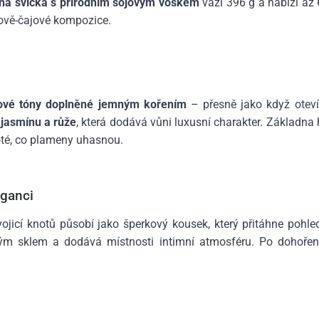
nná svíčka s přírodním sójovým voskem
váží 396 g a nabízí až
inově-čajové kompozice.
nové tóny doplněné jemným kořením
– přesně jako když otevír
jasmínu a růže
, která dodává vůni luxusní charakter. Základna h
oté, co plameny uhasnou.
eganci
ojicí knotů působí jako šperkový kousek, který přitáhne pohl
vým sklem a dodává místnosti intimní atmosféru. Po dohoře