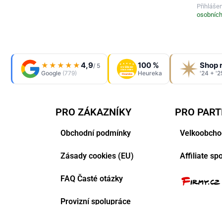
Přihláše
osobních
4,9
100 %
Shop 
★★★★★
/ 5
OVĚŘENO
ZÁKAZNÍKY
Google
(779)
Heureka
'24 + '2
Heureka
PRO ZÁKAZNÍKY
PRO PAR
Obchodní podmínky
Velkoobcho
Zásady cookies (EU)
Affiliate s
FAQ Časté otázky
Provizní spolupráce