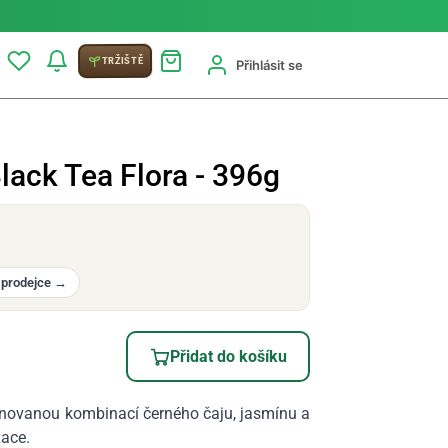
TRŽIŠTĚ
Přihlásit se
lack Tea Flora - 396g
 prodejce
→
Přidat do košíku
inovanou kombinací černého čaju, jasmínu a
xace.