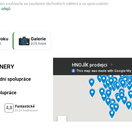
ním souhlasíte se zasíláním obchodních sdělení a se zpracováním
 údajů
.
roku
Galerie
5
925 fotek
TNERY
dní spolupráce
polupráce