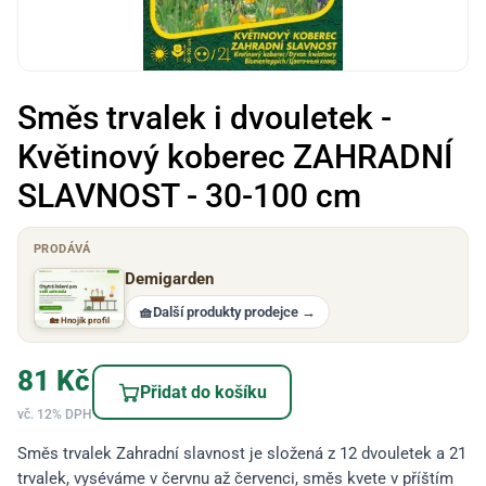
Směs trvalek i dvouletek -
Květinový koberec ZAHRADNÍ
SLAVNOST - 30-100 cm
PRODÁVÁ
Demigarden
🧺
Další produkty prodejce
→
🏡 Hnojík profil
81
Kč
Přidat do košíku
vč. 12% DPH
Směs trvalek Zahradní slavnost je složená z 12 dvouletek a 21
trvalek, vyséváme v červnu až červenci, směs kvete v příštím