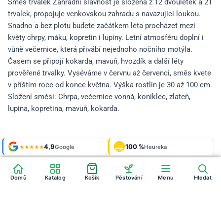
Směs trvalek Zahradní slavnost je složená z 12 dvouletek a 21
trvalek, propojuje venkovskou zahradu s navazující loukou.
Snadno a bez plotu budete začátkem léta procházet mezi
květy chrpy, máku, kopretin i lupiny. Letní atmosféru doplní i
vůně večernice, která přivábí nejednoho nočního motýla.
Časem se připojí kokarda, mavuň, hvozdík a další léty
prověřené trvalky. Vyséváme v červnu až červenci, směs kvete
v příštím roce od konce května. Výška rostlin je 30 až 100 cm.
Složení směsi: Chrpa, večernice vonná, koniklec, zlateň,
lupina, kopretina, mavuň, kokarda.
Shop roku
4,9
100 %
Galerie
'24 + '25
Google
Heureka
925 fotek
★★★★★
OVĚŘENO
ZÁKAZNÍKY
Heureka
Domů
Katalog
Košík
Pěstování
Menu
Hledat