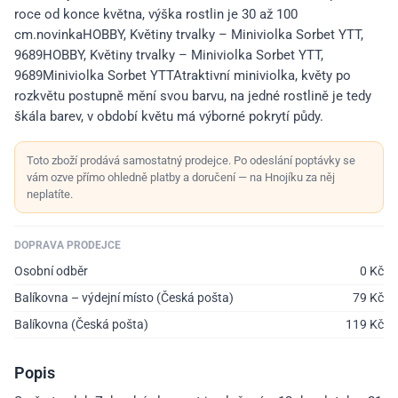
roce od konce května, výška rostlin je 30 až 100
cm.novinkaHOBBY, Květiny trvalky – Miniviolka Sorbet YTT,
9689HOBBY, Květiny trvalky – Miniviolka Sorbet YTT,
9689Miniviolka Sorbet YTTAtraktivní miniviolka, květy po
rozkvětu postupně mění svou barvu, na jedné rostlině je tedy
škála barev, v období květu má výborné pokrytí půdy.
Toto zboží prodává samostatný prodejce. Po odeslání poptávky se
vám ozve přímo ohledně platby a doručení — na Hnojíku za něj
neplatíte.
DOPRAVA PRODEJCE
Osobní odběr
0
Kč
Balíkovna – výdejní místo (Česká pošta)
79
Kč
Balíkovna (Česká pošta)
119
Kč
Popis