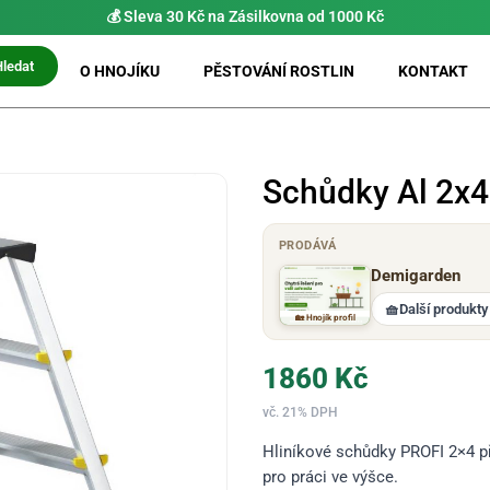
💰 Sleva 30 Kč na Zásilkovna od 1000 Kč
Hledat
O HNOJÍKU
PĚSTOVÁNÍ ROSTLIN
KONTAKT
Schůdky Al 2x4
PRODÁVÁ
Demigarden
🧺
Další produkty
🏡 Hnojík profil
1860
Kč
vč. 21% DPH
Hliníkové schůdky PROFI 2×4 př
pro práci ve výšce.