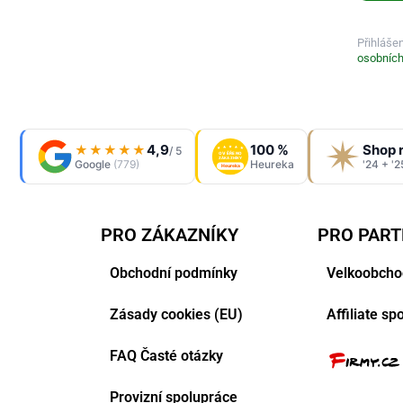
Přihláše
osobních
4,9
100 %
Shop 
★★★★★
/ 5
OVĚŘENO
ZÁKAZNÍKY
Google
(779)
Heureka
'24 + '2
Heureka
PRO ZÁKAZNÍKY
PRO PAR
Obchodní podmínky
Velkoobcho
Zásady cookies (EU)
Affiliate s
FAQ Časté otázky
Provizní spolupráce