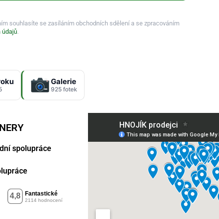
ním souhlasíte se zasíláním obchodních sdělení a se zpracováním
 údajů
.
roku
Galerie
5
925 fotek
TNERY
dní spolupráce
polupráce