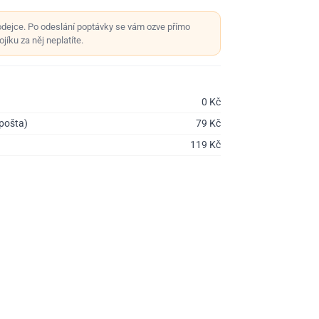
odejce. Po odeslání poptávky se vám ozve přímo
jíku za něj neplatíte.
0
Kč
 pošta)
79
Kč
119
Kč