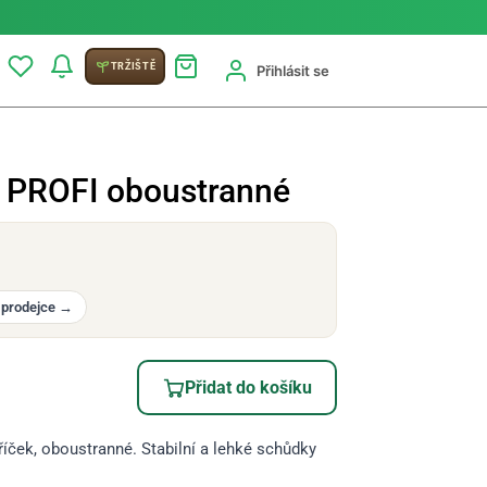
TRŽIŠTĚ
Přihlásit se
 PROFI oboustranné
 prodejce
→
Přidat do košíku
íček, oboustranné. Stabilní a lehké schůdky