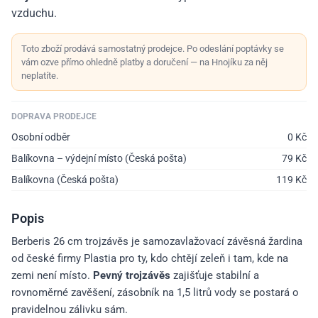
vzduchu.
Toto zboží prodává samostatný prodejce. Po odeslání poptávky se
vám ozve přímo ohledně platby a doručení — na Hnojíku za něj
neplatíte.
DOPRAVA PRODEJCE
Osobní odběr
0
Kč
Balíkovna – výdejní místo (Česká pošta)
79
Kč
Balíkovna (Česká pošta)
119
Kč
Popis
Berberis 26 cm trojzávěs je samozavlažovací závěsná žardina
od české firmy Plastia pro ty, kdo chtějí zeleň i tam, kde na
zemi není místo.
Pevný trojzávěs
zajišťuje stabilní a
rovnoměrné zavěšení, zásobník na 1,5 litrů vody se postará o
pravidelnou zálivku sám.