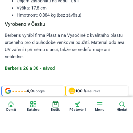
Objem zásobníku na vodu:
1,5 l
Výška: 17,8 cm
Hmotnost: 0,884 kg (bez závěsu)
Vyrobeno v Česku
Berberis vyrábí firma Plastia na Vysočině z kvalitního plastu
určeného pro dlouhodobé venkovní použití. Materiál odolává
UV záření i přímému slunci, takže se nedeformuje ani
nebledne.
Berberis 26 a 30 - návod
Shop roku
4,9
100 %
Galerie
'24 + '25
Google
Heureka
925 fotek
★★★★★
OVĚŘENO
ZÁKAZNÍKY
Heureka
Domů
Katalog
Košík
Pěstování
Menu
Hledat