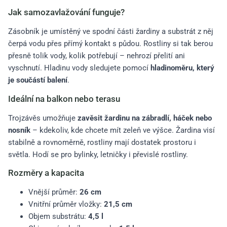
Jak samozavlažování funguje?
Zásobník je umístěný ve spodní části žardiny a substrát z něj
čerpá vodu přes přímý kontakt s půdou. Rostliny si tak berou
přesně tolik vody, kolik potřebují – nehrozí přelití ani
vyschnutí. Hladinu vody sledujete pomocí
hladinoměru, který
je součástí balení
.
Ideální na balkon nebo terasu
Trojzávěs umožňuje
zavěsit žardinu na zábradlí, háček nebo
nosník
– kdekoliv, kde chcete mít zeleň ve výšce. Žardina visí
stabilně a rovnoměrně, rostliny mají dostatek prostoru i
světla. Hodí se pro bylinky, letničky i převislé rostliny.
Rozměry a kapacita
Vnější průměr:
26 cm
Vnitřní průměr vložky:
21,5 cm
Objem substrátu:
4,5 l