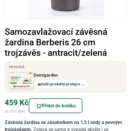
Samozavlažovací závěsná
žardina Berberis 26 cm
trojzávěs - antracit/zelená
PRODÁVÁ
Demigarden
🧺
Další produkty prodejce
→
🏡 Hnojík profil
459
Kč
Přidat do košíku
vč. 21% DPH
Závěsná žardina se zásobníkem na 1,5 l vody a pevným
trojzávěsem.
Zalévá se sama a vypadá skvěle i ve