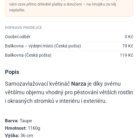
vám ozve přímo ohledně platby a doručení — na Hnojíku za něj
neplatíte.
DOPRAVA PRODEJCE
Osobní odběr
0
Kč
Balíkovna – výdejní místo (Česká pošta)
79
Kč
Balíkovna (Česká pošta)
119
Kč
Popis
Samozavlažovací květináč
Narza
je díky svému
většímu objemu vhodný pro pěstování větších rostlin
i okrasných stromků v interiéru i exteriéru.
Barva:
Taupe
Hmotnost:
1160g
Výška:
36 cm