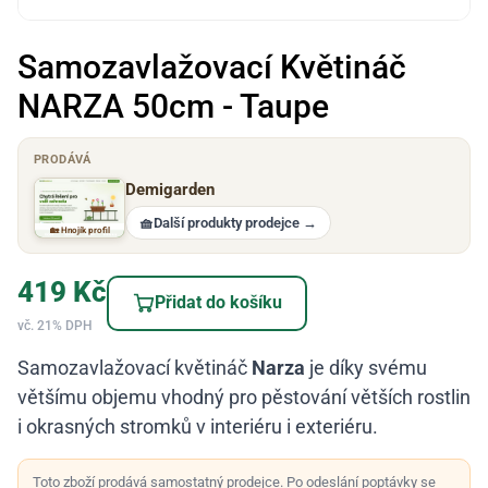
Samozavlažovací Květináč
NARZA 50cm - Taupe
PRODÁVÁ
Demigarden
🧺
Další produkty prodejce
→
🏡 Hnojík profil
419
Kč
Přidat do košíku
vč. 21% DPH
Samozavlažovací květináč
Narza
je díky svému
většímu objemu vhodný pro pěstování větších rostlin
i okrasných stromků v interiéru i exteriéru.
Toto zboží prodává samostatný prodejce. Po odeslání poptávky se