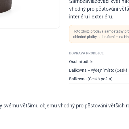
Samozavlažovací květiná
vhodný pro pěstování větší
interiéru i exteriéru.
Toto zboží prodává samostatný pr
ohledně platby a doručení — na Hno
DOPRAVA PRODEJCE
Osobní odběr
Balíkovna – výdejní místo (Česká
Balíkovna (Česká pošta)
ky svému většímu objemu vhodný pro pěstování větších rost