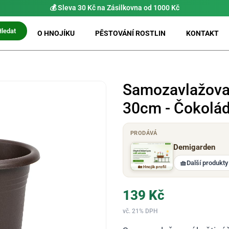
💰 Sleva 30 Kč na Zásilkovna od 1000 Kč
Hledat
O HNOJÍKU
PĚSTOVÁNÍ ROSTLIN
KONTAKT
Samozavlažova
30cm - Čokolá
PRODÁVÁ
Demigarden
🧺
Další produkty
🏡 Hnojík profil
139
Kč
vč. 21% DPH