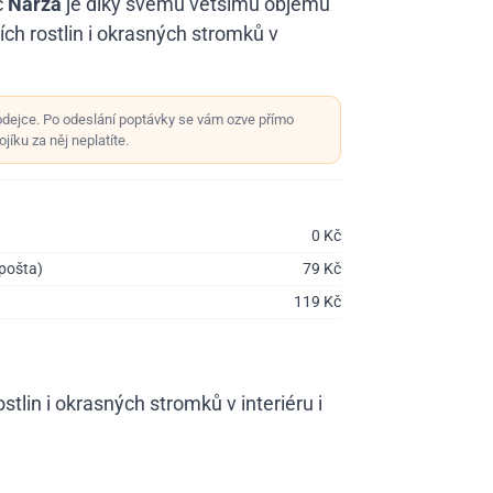
č
Narza
je díky svému většímu objemu
ch rostlin i okrasných stromků v
odejce. Po odeslání poptávky se vám ozve přímo
jíku za něj neplatíte.
0
Kč
 pošta)
79
Kč
119
Kč
lin i okrasných stromků v interiéru i