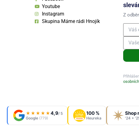
slevá
Youtube
Instagram
Z odběr
Skupina Máme rádi Hnojík
Přihláše
osobních
4,9
100 %
Shop 
★★★★★
/ 5
OVĚŘENO
ZÁKAZNÍKY
Google
(779)
Heureka
'24 + '2
Heureka