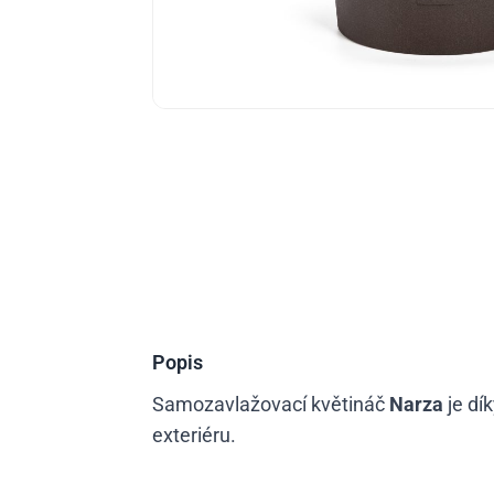
Popis
Samozavlažovací květináč
Narza
je dí
exteriéru.