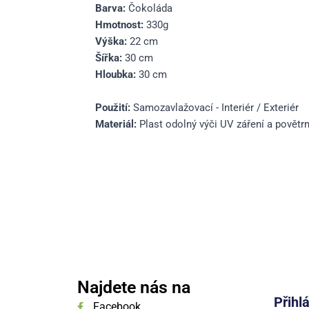
Barva:
Čokoláda
Hmotnost:
330g
Výška:
22 cm
Šířka:
30 cm
Hloubka:
30 cm
Použití:
Samozavlažovací - Interiér / Exteriér
Materiál:
Plast odolný výči UV záření a povětr
Najdete nás na
Přihl
Facebook