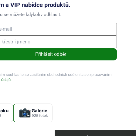
m a VIP nabídce produktů.
u se můžete kdykoliv odhlásit.
Přihlásit odběr
ním souhlasíte se zasíláním obchodních sdělení a se zpracováním
 údajů
.
roku
Galerie
5
925 fotek