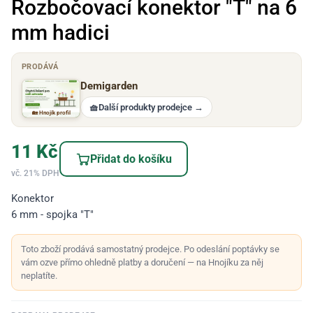
Rozbočovací konektor "T" na 6
mm hadici
PRODÁVÁ
Demigarden
🧺
Další produkty prodejce
→
🏡 Hnojík profil
11
Kč
Přidat do košíku
vč. 21% DPH
Konektor
6 mm - spojka "T"
Toto zboží prodává samostatný prodejce. Po odeslání poptávky se
vám ozve přímo ohledně platby a doručení — na Hnojíku za něj
neplatíte.