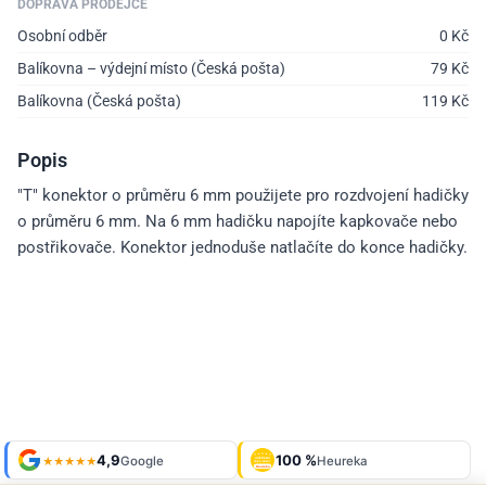
DOPRAVA PRODEJCE
Osobní odběr
0
Kč
Balíkovna – výdejní místo (Česká pošta)
79
Kč
Balíkovna (Česká pošta)
119
Kč
Popis
"T" konektor o průměru 6 mm použijete pro rozdvojení hadičky
o průměru 6 mm. Na 6 mm hadičku napojíte kapkovače nebo
postřikovače. Konektor jednoduše natlačíte do konce hadičky.
Shop roku
4,9
100 %
Galerie
'24 + '25
Google
Heureka
929 fotek
★★★★★
OVĚŘENO
ZÁKAZNÍKY
Heureka