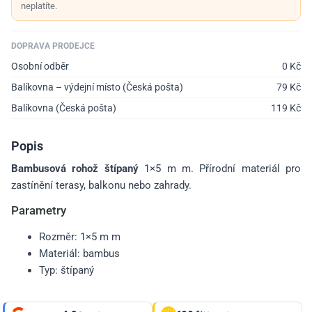
neplatíte.
DOPRAVA PRODEJCE
Osobní odběr
0
Kč
Balíkovna – výdejní místo (Česká pošta)
79
Kč
Balíkovna (Česká pošta)
119
Kč
Popis
Bambusová rohož štípaný
1×5 m m. Přírodní materiál pro
zastínění terasy, balkonu nebo zahrady.
Parametry
Rozměr: 1×5 m m
Materiál: bambus
Typ: štípaný