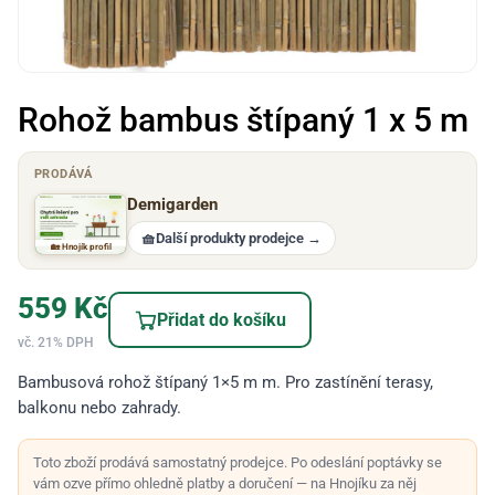
Rohož bambus štípaný 1 x 5 m
PRODÁVÁ
Demigarden
🧺
Další produkty prodejce
→
🏡 Hnojík profil
559
Kč
Přidat do košíku
vč. 21% DPH
Bambusová rohož štípaný 1×5 m m. Pro zastínění terasy,
balkonu nebo zahrady.
Toto zboží prodává samostatný prodejce. Po odeslání poptávky se
vám ozve přímo ohledně platby a doručení — na Hnojíku za něj