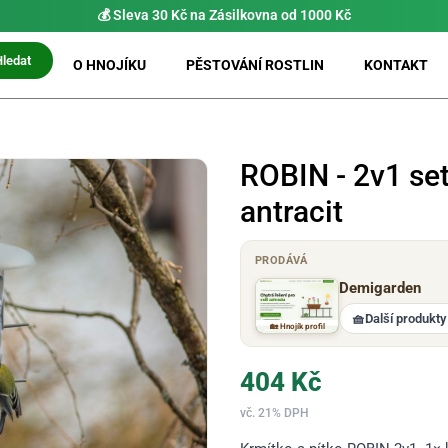
💰 Sleva 30 Kč na Zásilkovna od 1000 Kč
Hledat
O HNOJÍKU
PĚSTOVÁNÍ ROSTLIN
KONTAKT
ROBIN - 2v1 set
antracit
PRODÁVÁ
Demigarden
🧺
Další produkty
🏡 Hnojík profil
404
Kč
vč. 21% DPH