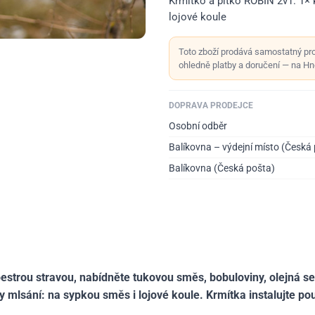
Krmítko a pítko ROBIN 2v1. 1×
lojové koule
Toto zboží prodává samostatný pr
ohledně platby a doručení — na Hno
DOPRAVA PRODEJCE
Osobní odběr
Balíkovna – výdejní místo (Česká
Balíkovna (Česká pošta)
 pestrou stravou, nabídněte tukovou směs, bobuloviny, olejná
py mlsání: na sypkou směs i lojové koule. Krmítka instalujte 