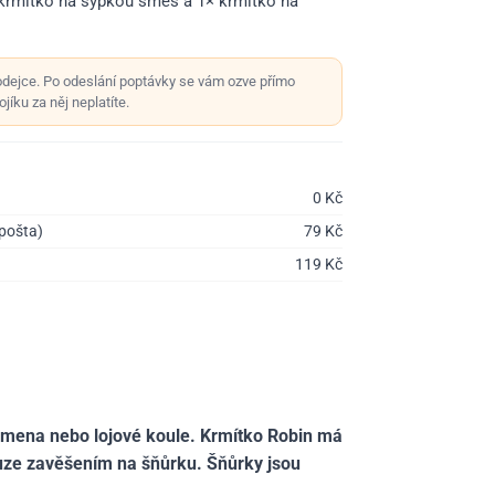
 krmítko na sypkou směs a 1× krmítko na
odejce. Po odeslání poptávky se vám ozve přímo
jíku za něj neplatíte.
0
Kč
 pošta)
79
Kč
119
Kč
 semena nebo lojové koule. Krmítko Robin má
pouze zavěšením na šňůrku. Šňůrky jsou