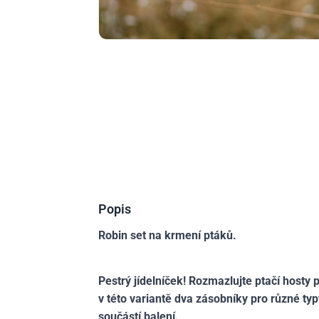
Popis
Robin set na krmení ptáků.
Pestrý jídelníček! Rozmazlujte ptačí hosty
v této variantě dva zásobníky pro různé ty
součástí balení.