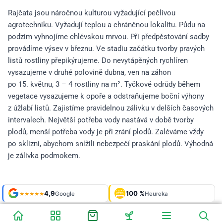
Rajčata jsou náročnou kulturou vyžadující pečlivou
agrotechniku. Vyžadují teplou a chráněnou lokalitu. Půdu na
podzim vyhnojíme chlévskou mrvou. Při předpěstování sadby
provádíme výsev v březnu. Ve stadiu začátku tvorby pravých
listů rostliny přepikýrujeme. Do nevytápěných rychlíren
vysazujeme v druhé polovině dubna, ven na záhon
po 15. květnu, 3 – 4 rostliny na m². Tyčkové odrůdy během
vegetace vysazujeme k opoře a odstraňujeme boční výhony
z úžlabí listů. Zajistíme pravidelnou zálivku v delších časových
intervalech. Největší potřeba vody nastává v době tvorby
plodů, menší potřeba vody je při zrání plodů. Zaléváme vždy
po sklizni, abychom snížili nebezpečí praskání plodů. Výhodná
je zálivka podmokem.
Shop roku
4,9
100 %
Galerie
'24 + '25
Google
Heureka
925 fotek
★★★★★
OVĚŘENO
ZÁKAZNÍKY
Heureka