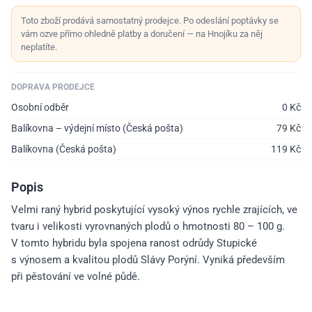
Toto zboží prodává samostatný prodejce. Po odeslání poptávky se
vám ozve přímo ohledně platby a doručení — na Hnojíku za něj
neplatíte.
DOPRAVA PRODEJCE
Osobní odběr
0
Kč
Balíkovna – výdejní místo (Česká pošta)
79
Kč
Balíkovna (Česká pošta)
119
Kč
Popis
Velmi raný hybrid poskytující vysoký výnos rychle zrajících, ve
tvaru i velikosti vyrovnaných plodů o hmotnosti 80 – 100 g.
V tomto hybridu byla spojena ranost odrůdy Stupické
s výnosem a kvalitou plodů Slávy Porýní. Vyniká především
při pěstování ve volné půdě.