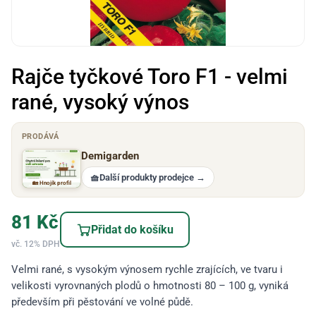
Rajče tyčkové Toro F1 - velmi
rané, vysoký výnos
PRODÁVÁ
Demigarden
🧺
Další produkty prodejce
→
🏡 Hnojík profil
81
Kč
Přidat do košíku
vč. 12% DPH
Velmi rané, s vysokým výnosem rychle zrajících, ve tvaru i
velikosti vyrovnaných plodů o hmotnosti 80 – 100 g, vyniká
především při pěstování ve volné půdě.