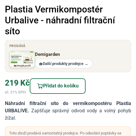
Plastia Vermikompostér
Urbalive - náhradní filtrační
síto
PRODÁVÁ
Demigarden
🧺
Další produkty prodejce
→
🏡 Hnojík profil
219
Kč
Přidat do košíku
vč. 21% DPH
Náhradní filtrační síto do vermikompostéru Plastia
URBALIVE.
Zajišťuje správný odvod vody a volný pohyb
žížal.
Toto zboží prodává samostatný prodejce. Po odeslání poptávky se