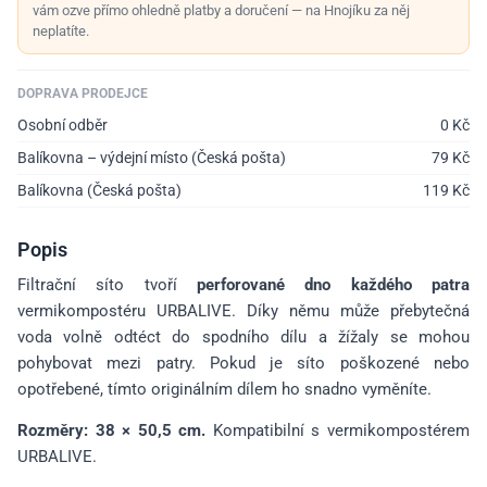
vám ozve přímo ohledně platby a doručení — na Hnojíku za něj
neplatíte.
DOPRAVA PRODEJCE
Osobní odběr
0
Kč
Balíkovna – výdejní místo (Česká pošta)
79
Kč
Balíkovna (Česká pošta)
119
Kč
Popis
Filtrační síto tvoří
perforované dno každého patra
vermikompostéru URBALIVE. Díky němu může přebytečná
voda volně odtéct do spodního dílu a žížaly se mohou
pohybovat mezi patry. Pokud je síto poškozené nebo
opotřebené, tímto originálním dílem ho snadno vyměníte.
Rozměry: 38 × 50,5 cm.
Kompatibilní s vermikompostérem
URBALIVE.