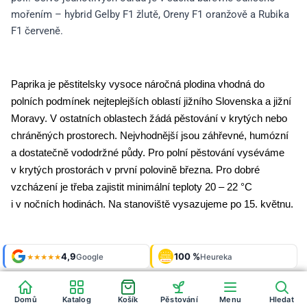
mořením – hybrid Gelby F1 žlutě, Oreny F1 oranžově a Rubika
F1 červeně.
Paprika je pěstitelsky vysoce náročná plodina vhodná do
polních podmínek nejteplejších oblastí jižního Slovenska a jižní
Moravy. V ostatních oblastech žádá pěstování v krytých nebo
chráněných prostorech. Nejvhodnější jsou záhřevné, humózní
a dostatečně vododržné půdy. Pro polní pěstování vyséváme
v krytých prostorách v první polovině března. Pro dobré
vzcházení je třeba zajistit minimální teploty 20 – 22 °C
i v nočních hodinách. Na stanoviště vysazujeme po 15. květnu.
Shop roku
4,9
100 %
Galerie
'24 + '25
Google
Heureka
925 fotek
★★★★★
OVĚŘENO
ZÁKAZNÍKY
Heureka
Domů
Katalog
Košík
Pěstování
Menu
Hledat