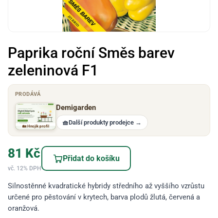
Paprika roční Směs barev
zeleninová F1
PRODÁVÁ
Demigarden
🧺
Další produkty prodejce
→
🏡 Hnojík profil
81
Kč
Přidat do košíku
vč. 12% DPH
Silnostěnné kvadratické hybridy středního až vyššího vzrůstu
určené pro pěstování v krytech, barva plodů žlutá, červená a
oranžová.