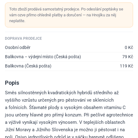
Toto zboží prodává samostatný prodejce. Po odeslání poptávky se
vám ozve přímo ohledně platby a doručení — na Hnojíku za něj
neplatíte.
DOPRAVA PRODEJCE
Osobní odběr
0
Kč
Balíkovna – výdejní místo (Česká pošta)
79
Kč
Balíkovna (Česká pošta)
119
Kč
Popis
Směs silnostěnných kvadratických hybridů středního až
vyššího vzrůstu určených pro pěstování ve sklenících
a folnících. Šťavnaté plody s vysokým obsahem vitamínu C
jsou určeny hlavně pro přímý konzum. Při pečlivé agrotechnice
a výživě vynikají vysokým výnosem. V teplejších oblastech
Jižní Moravy a Jižního Slovenska je možno ji pěstovat i na
poli. Osivo jednotlivých odrůd je v sáčku barevně odlišeno