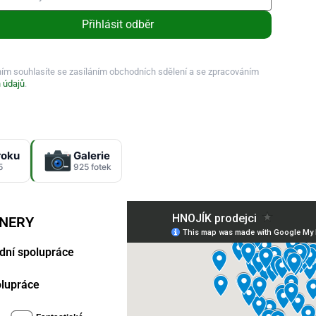
Přihlásit odběr
ním souhlasíte se zasíláním obchodních sdělení a se zpracováním
 údajů
.
roku
Galerie
5
925 fotek
TNERY
dní spolupráce
polupráce