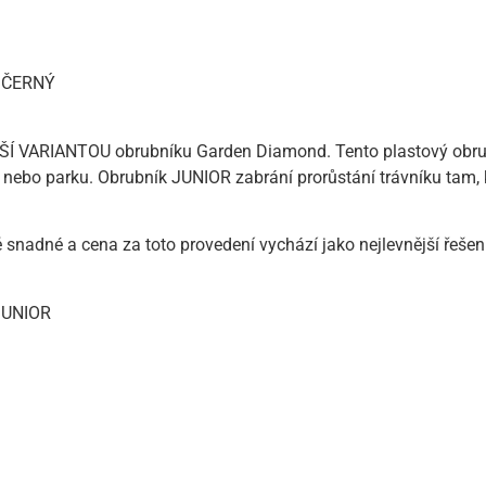
m ČERNÝ
 VARIANTOU obrubníku Garden Diamond. Tento plastový obrubní
ě nebo parku. Obrubník JUNIOR zabrání prorůstání trávníku tam, 
né a cena za toto provedení vychází jako nejlevnější řešení př
JUNIOR