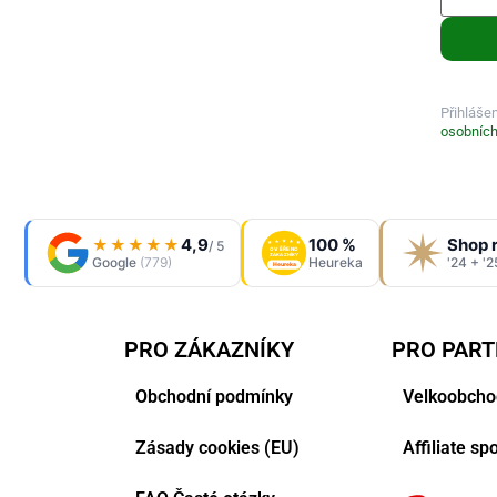
Přihláše
osobních
4,9
100 %
Shop 
★★★★★
/ 5
OVĚŘENO
ZÁKAZNÍKY
Google
(779)
Heureka
'24 + '2
Heureka
PRO ZÁKAZNÍKY
PRO PAR
Obchodní podmínky
Velkoobcho
Zásady cookies (EU)
Affiliate s