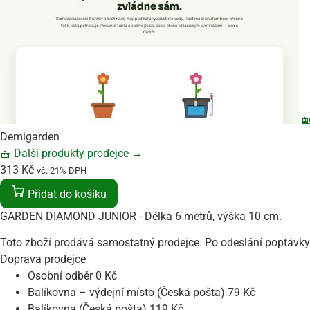

Demigarden
🧺
Další produkty prodejce
→
313
Kč
vč. 21% DPH
Přidat do košíku
GARDEN DIAMOND JUNIOR - Délka 6 metrů, výška 10 cm.
Toto zboží prodává samostatný prodejce. Po odeslání poptávky 
Doprava prodejce
Osobní odběr
0
Kč
Balíkovna – výdejní místo (Česká pošta)
79
Kč
Balíkovna (Česká pošta)
119
Kč