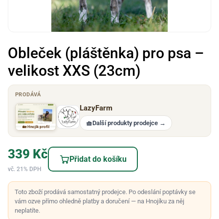
Obleček (pláštěnka) pro psa –
velikost XXS (23cm)
PRODÁVÁ
LazyFarm
🧺
Další produkty prodejce
→
🏡 Hnojík profil
339
Kč
Přidat do košíku
vč. 21% DPH
Toto zboží prodává samostatný prodejce. Po odeslání poptávky se
vám ozve přímo ohledně platby a doručení — na Hnojíku za něj
neplatíte.