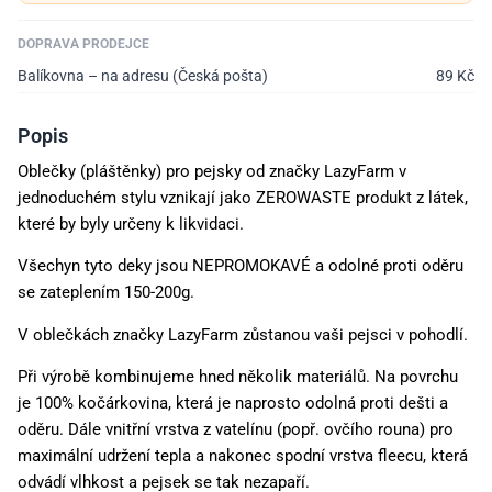
DOPRAVA PRODEJCE
Balíkovna – na adresu (Česká pošta)
89
Kč
Popis
Oblečky (pláštěnky) pro pejsky od značky LazyFarm v
jednoduchém stylu vznikají jako ZEROWASTE produkt z látek,
které by byly určeny k likvidaci.
Všechyn tyto deky jsou NEPROMOKAVÉ a odolné proti oděru
se zateplením 150-200g.
V oblečkách značky LazyFarm zůstanou vaši pejsci v pohodlí.
Při výrobě kombinujeme hned několik materiálů. Na povrchu
je 100% kočárkovina, která je
naprosto odolná proti dešti a
oděru. Dále vnitřní vrstva z vatelínu (popř. ovčího rouna) pro
maximální udržení tepla a nakonec spodní vrstva fleecu, která
odvádí vlhkost a pejsek se tak nezapaří.