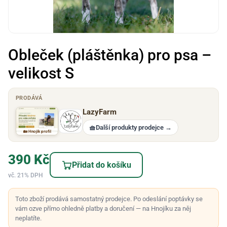
Obleček (pláštěnka) pro psa –
velikost S
PRODÁVÁ
LazyFarm
🧺
Další produkty prodejce
→
🏡 Hnojík profil
390
Kč
Přidat do košíku
vč. 21% DPH
Toto zboží prodává samostatný prodejce. Po odeslání poptávky se
vám ozve přímo ohledně platby a doručení — na Hnojíku za něj
neplatíte.