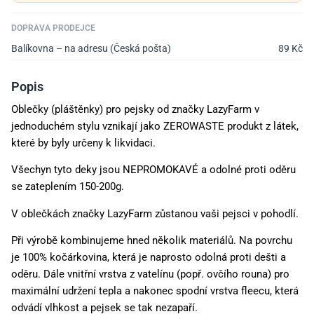
DOPRAVA PRODEJCE
Balíkovna – na adresu (Česká pošta)
89
Kč
Popis
Oblečky (pláštěnky) pro pejsky od značky LazyFarm v
jednoduchém stylu vznikají jako ZEROWASTE produkt z látek,
které by byly určeny k likvidaci.
Všechyn tyto deky jsou NEPROMOKAVÉ a odolné proti oděru
se zateplením 150-200g.
V oblečkách značky LazyFarm zůstanou vaši pejsci v pohodlí.
Při výrobě kombinujeme hned několik materiálů. Na povrchu
je 100% kočárkovina, která je
naprosto odolná proti dešti a
oděru. Dále vnitřní vrstva z vatelínu (popř. ovčího rouna) pro
maximální udržení tepla a nakonec spodní vrstva fleecu, která
odvádí vlhkost a pejsek se tak nezapaří.