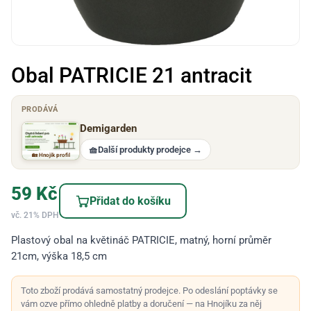
Obal PATRICIE 21 antracit
PRODÁVÁ
Demigarden
🧺
Další produkty prodejce
→
🏡 Hnojík profil
59
Kč
Přidat do košíku
vč. 21% DPH
Plastový obal na květináč PATRICIE, matný, horní průměr
21cm, výška 18,5 cm
Toto zboží prodává samostatný prodejce. Po odeslání poptávky se
vám ozve přímo ohledně platby a doručení — na Hnojíku za něj