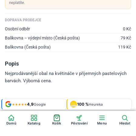
neplatíte.
DOPRAVA PRODEJCE
Osobní odběr
0
Kč
Balíkovna – výdejní místo (Česká pošta)
79
Kč
Balíkovna (Česká pošta)
119
Kč
Popis
Nejprodávanější obal na květináče v příjemných pastelových
barvách. Výborná cena.
Shop roku
4,9
100 %
Galerie
'24 + '25
Google
Heureka
925 fotek
★★★★★
OVĚŘENO
ZÁKAZNÍKY
Heureka
Domů
Katalog
Košík
Pěstování
Menu
Hledat