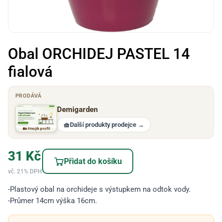
Obal ORCHIDEJ PASTEL 14
fialová
PRODÁVÁ
Demigarden
🧺
Další produkty prodejce
→
🏡 Hnojík profil
31
Kč
Přidat do košíku
vč. 21% DPH
-Plastový obal na orchideje s výstupkem na odtok vody.
-Průmer 14cm výška 16cm.