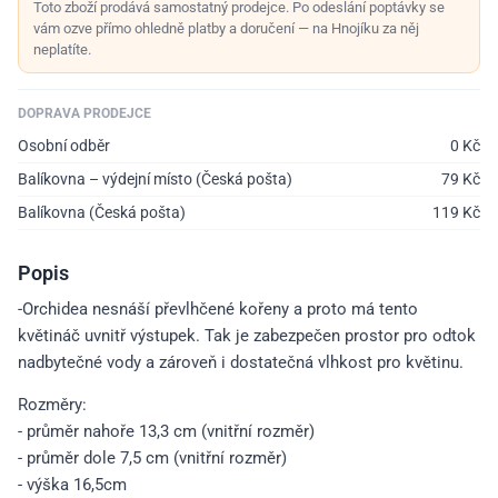
Toto zboží prodává samostatný prodejce. Po odeslání poptávky se
vám ozve přímo ohledně platby a doručení — na Hnojíku za něj
neplatíte.
DOPRAVA PRODEJCE
Osobní odběr
0
Kč
Balíkovna – výdejní místo (Česká pošta)
79
Kč
Balíkovna (Česká pošta)
119
Kč
Popis
-Orchidea nesnáší převlhčené kořeny a proto má tento
květináč uvnitř výstupek. Tak je zabezpečen prostor pro odtok
nadbytečné vody a zároveň i dostatečná vlhkost pro květinu.
Rozměry:
- průměr nahoře 13,3 cm (vnitřní rozměr)
- průměr dole 7,5 cm (vnitřní rozměr)
- výška 16,5cm