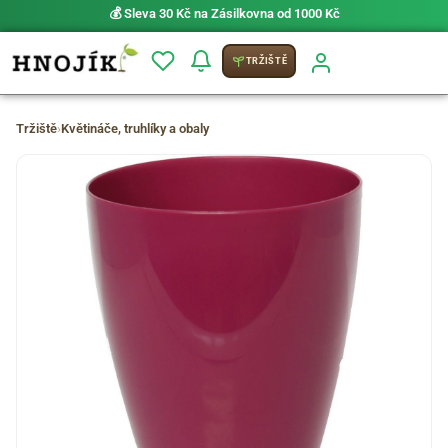
💰 Sleva 30 Kč na Zásilkovna od 1000 Kč
TRŽIŠTĚ
Tržiště
›
Květináče, truhlíky a obaly