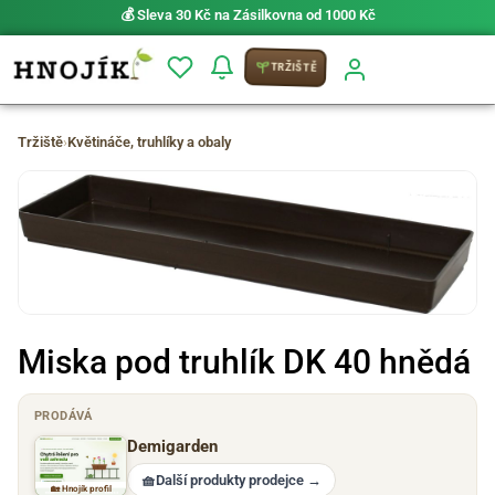
💰 Sleva 30 Kč na Zásilkovna od 1000 Kč
TRŽIŠTĚ
Tržiště
›
Květináče, truhlíky a obaly
Miska pod truhlík DK 40 hnědá
PRODÁVÁ
Demigarden
🧺
Další produkty prodejce
→
🏡 Hnojík profil