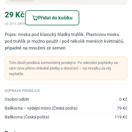
29
Kč
Přidat do košíku
vč. 21% DPH
Popis: miska pod klasický hladký truhlík. Plastovou misku
pod truhlík je možno použít i pod několik menších květináčů,
případně na množení ze semen.
Toto zboží prodává samostatný prodejce. Po odeslání poptávky se
vám ozve přímo ohledně platby a doručení — na Hnojíku za něj
neplatíte.
DOPRAVA PRODEJCE
Osobní odběr
0
Kč
Balíkovna – výdejní místo (Česká pošta)
79
Kč
Balíkovna (Česká pošta)
119
Kč