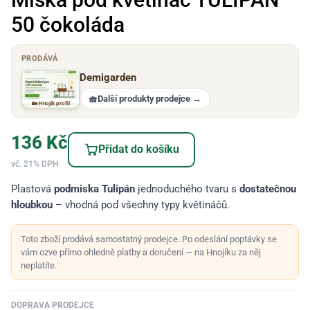
50 čokoláda
PRODÁVÁ
Demigarden
🧺
Další produkty prodejce
→
🏡 Hnojík profil
136
Kč
Přidat do košíku
vč. 21% DPH
Plastová
podmiska Tulipán
jednoduchého tvaru s
dostatečnou
hloubkou
– vhodná pod všechny typy květináčů.
Toto zboží prodává samostatný prodejce. Po odeslání poptávky se
vám ozve přímo ohledně platby a doručení — na Hnojíku za něj
neplatíte.
DOPRAVA PRODEJCE