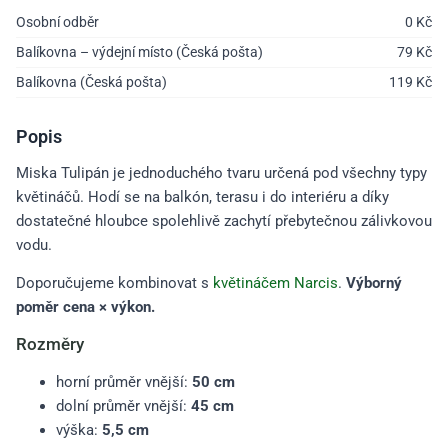
Osobní odběr
0
Kč
Balíkovna – výdejní místo (Česká pošta)
79
Kč
Balíkovna (Česká pošta)
119
Kč
Popis
Miska Tulipán je jednoduchého tvaru určená pod všechny typy
květináčů. Hodí se na balkón, terasu i do interiéru a díky
dostatečné hloubce spolehlivě zachytí přebytečnou zálivkovou
vodu.
Doporučujeme kombinovat s
květináčem Narcis
.
Výborný
poměr cena × výkon.
Rozměry
horní průměr vnější:
50 cm
dolní průměr vnější:
45 cm
výška:
5,5 cm