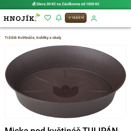
💰 Sleva 30 Kč na Zásilkovna od 1000 Kč
TRŽIŠTĚ
Tržiště
›
Květináče, truhlíky a obaly
Miska pod květináč TULIPÁN