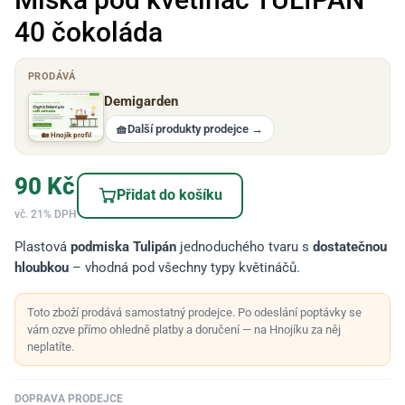
40 čokoláda
PRODÁVÁ
Demigarden
🧺
Další produkty prodejce
→
🏡 Hnojík profil
90
Kč
Přidat do košíku
vč. 21% DPH
Plastová
podmiska Tulipán
jednoduchého tvaru s
dostatečnou
hloubkou
– vhodná pod všechny typy květináčů.
Toto zboží prodává samostatný prodejce. Po odeslání poptávky se
vám ozve přímo ohledně platby a doručení — na Hnojíku za něj
neplatíte.
DOPRAVA PRODEJCE