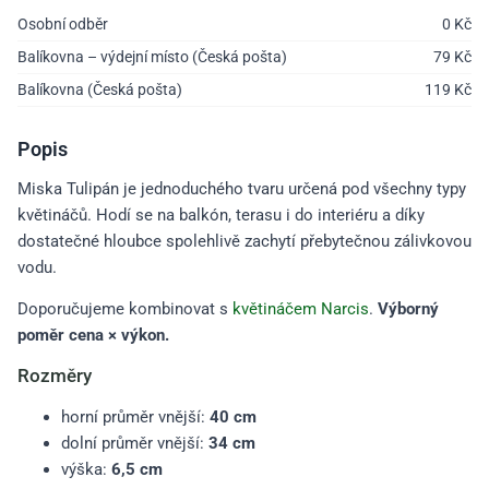
Osobní odběr
0
Kč
Balíkovna – výdejní místo (Česká pošta)
79
Kč
Balíkovna (Česká pošta)
119
Kč
Popis
Miska Tulipán je jednoduchého tvaru určená pod všechny typy
květináčů. Hodí se na balkón, terasu i do interiéru a díky
dostatečné hloubce spolehlivě zachytí přebytečnou zálivkovou
vodu.
Doporučujeme kombinovat s
květináčem Narcis
.
Výborný
poměr cena × výkon.
Rozměry
horní průměr vnější:
40 cm
dolní průměr vnější:
34 cm
výška:
6,5 cm