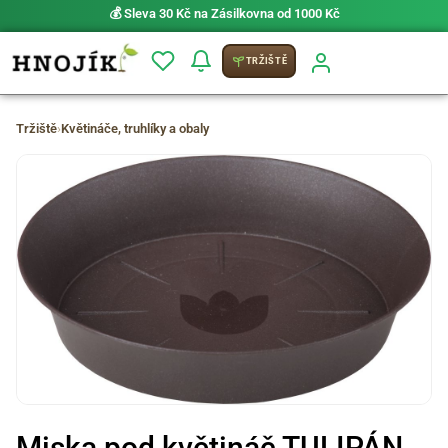
💰 Sleva 30 Kč na Zásilkovna od 1000 Kč
TRŽIŠTĚ
Tržiště
›
Květináče, truhlíky a obaly
Miska pod květináč TULIPÁN