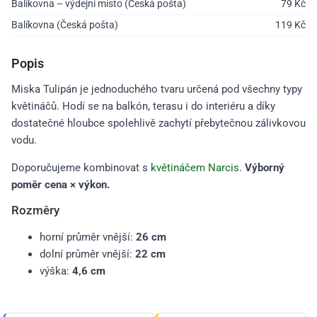
Balíkovna – výdejní místo (Česká pošta)
79
Kč
Balíkovna (Česká pošta)
119
Kč
Popis
Miska Tulipán je jednoduchého tvaru určená pod všechny typy
květináčů. Hodí se na balkón, terasu i do interiéru a díky
dostatečné hloubce spolehlivě zachytí přebytečnou zálivkovou
vodu.
Doporučujeme kombinovat s
květináčem Narcis
.
Výborný
poměr cena × výkon.
Rozměry
horní průměr vnější:
26 cm
dolní průměr vnější:
22 cm
výška:
4,6 cm