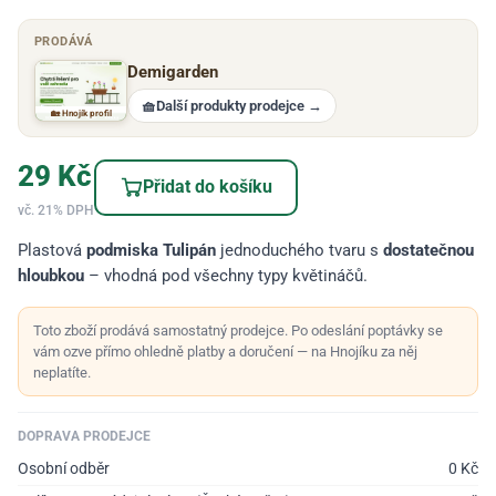
PRODÁVÁ
Demigarden
🧺
Další produkty prodejce
→
🏡 Hnojík profil
29
Kč
Přidat do košíku
vč. 21% DPH
Plastová
podmiska Tulipán
jednoduchého tvaru s
dostatečnou
hloubkou
– vhodná pod všechny typy květináčů.
Toto zboží prodává samostatný prodejce. Po odeslání poptávky se
vám ozve přímo ohledně platby a doručení — na Hnojíku za něj
neplatíte.
DOPRAVA PRODEJCE
Osobní odběr
0
Kč