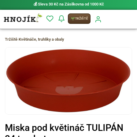
💰 Sleva 30 Kč na Zásilkovna od 1000 Kč
TRŽIŠTĚ
Tržiště
›
Květináče, truhlíky a obaly
Miska pod květináč TULIPÁN