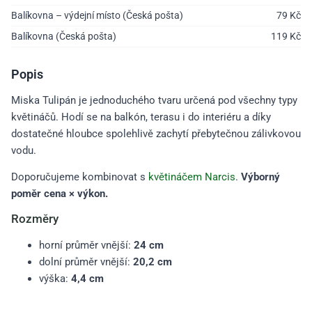
Balíkovna – výdejní místo (Česká pošta)
79
Kč
Balíkovna (Česká pošta)
119
Kč
Popis
Miska Tulipán je jednoduchého tvaru určená pod všechny typy
květináčů. Hodí se na balkón, terasu i do interiéru a díky
dostatečné hloubce spolehlivě zachytí přebytečnou zálivkovou
vodu.
Doporučujeme kombinovat s
květináčem Narcis
.
Výborný
poměr cena × výkon.
Rozměry
horní průměr vnější:
24 cm
dolní průměr vnější:
20,2 cm
výška:
4,4 cm