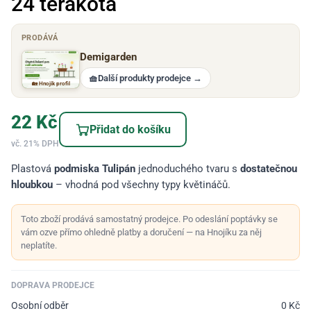
24 terakota
PRODÁVÁ
Demigarden
🧺
Další produkty prodejce
→
🏡 Hnojík profil
22
Kč
Přidat do košíku
vč. 21% DPH
Plastová
podmiska Tulipán
jednoduchého tvaru s
dostatečnou
hloubkou
– vhodná pod všechny typy květináčů.
Toto zboží prodává samostatný prodejce. Po odeslání poptávky se
vám ozve přímo ohledně platby a doručení — na Hnojíku za něj
neplatíte.
DOPRAVA PRODEJCE
Osobní odběr
0
Kč