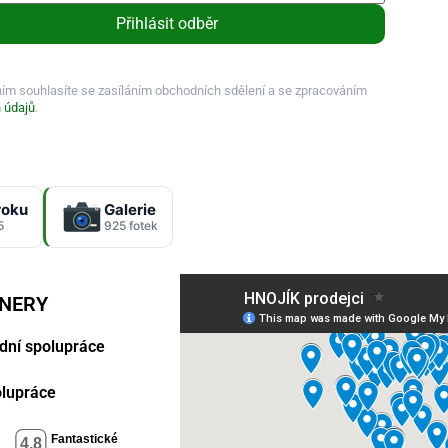
Přihlásit odběr
ním souhlasíte se zasíláním obchodních sdělení a se zpracováním
 údajů
.
roku
Galerie
5
925 fotek
TNERY
dní spolupráce
polupráce