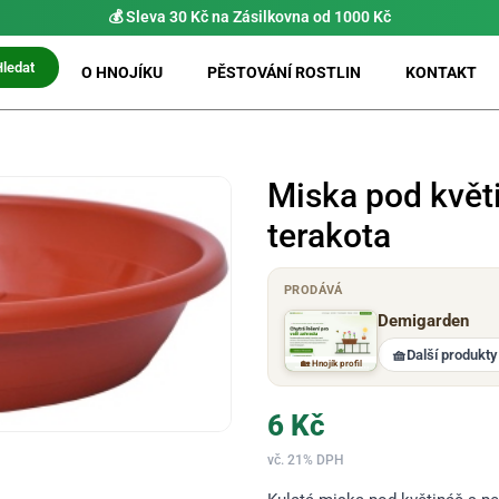
💰 Sleva 30 Kč na Zásilkovna od 1000 Kč
Hledat
O HNOJÍKU
PĚSTOVÁNÍ ROSTLIN
KONTAKT
Miska pod květ
terakota
PRODÁVÁ
Demigarden
🧺
Další produkty
🏡 Hnojík profil
6
Kč
vč. 21% DPH