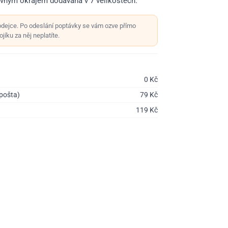
evným okrajem dodávaná v 7 velikostech.
odejce. Po odeslání poptávky se vám ozve přímo
jíku za něj neplatíte.
0
Kč
 pošta)
79
Kč
119
Kč