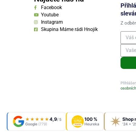
Přihl
Facebook
slevá
Youtube
Instagram
Z odběr
Skupina Máme rádi Hnojík
Přihláše
osobních
4,9
100 %
Shop 
★★★★★
/ 5
OVĚŘENO
ZÁKAZNÍKY
Google
(779)
Heureka
'24 + '2
Heureka