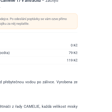
Camelie 17 v antracitu
– zachytí
.
odejce. Po odeslání poptávky se vám ozve přímo
jíku za něj neplatíte.
0
Kč
 pošta)
79
Kč
119
Kč
d přebytečnou vodou po zálivce. Vyrobena ze
ětináči z řady CAMELIE, každá velikost misky