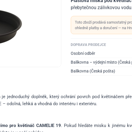
Plastová miska pod květináč 
přebytečnou zálivkovou vodu
Toto zboží prodává samostatný pr
ohledně platby a doručení — na Hno
DOPRAVA PRODEJCE
Osobní odběr
Balíkovna – výdejní místo (Česká
Balíkovna (Česká pošta)
n
je jednoduchý doplněk, který ochrání povrch pod květináčem pře
– odolná, lehká a vhodná do interiéru i exteriéru.
přímo pro květináč CAMELIE 19
. Pokud hledáte misku k jinému kv