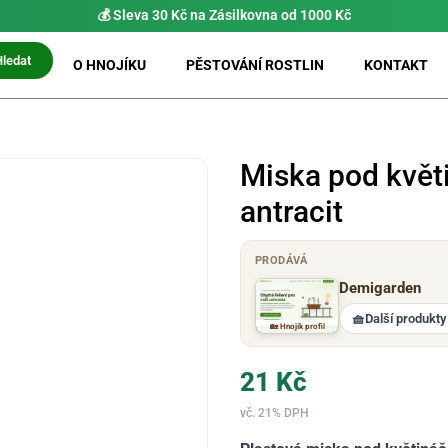
💰 Sleva 30 Kč na Zásilkovna od 1000 Kč
Hledat
O HNOJÍKU
PĚSTOVÁNÍ ROSTLIN
KONTAKT
Miska pod kvě
antracit
PRODÁVÁ
Demigarden
🧺
Další produkty
🏡 Hnojík profil
21
Kč
vč. 21% DPH