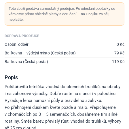
Toto zboží prodává samostatný prodejce. Po odeslání poptávky se
vám ozve přímo ohledně platby a doručení — na Hnojíku za něj
neplatíte.
DOPRAVA PRODEJCE
Osobní odběr
0
Kč
Balíkovna – výdejní místo (Česká pošta)
79
Kč
Balíkovna (Česká pošta)
119
Kč
Popis
Polštářovitá letnička vhodná do okenních truhlíků, na obruby
i na záhonové výsadby. Dobře roste na slunci i v polostínu.
Vyžaduje lehčí humózní půdy a pravidelnou zálivku.
Po přehnojení dusíkem kvete pozdě a málo. Přepichujeme
v chomáčcích po 3 – 5 semenáčcích, dosáhneme tím silné
rostliny. Směs barev, převislý růst, vhodná do truhlíků, výhony
až 25 cm dlouhé.