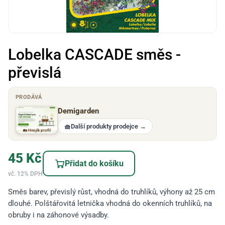
Lobelka CASCADE směs -
převislá
PRODÁVÁ
Demigarden
🧺
Další produkty prodejce
→
🏡 Hnojík profil
45
Kč
Přidat do košíku
vč. 12% DPH
Směs barev, převislý růst, vhodná do truhlíků, výhony až 25 cm
dlouhé. Polštářovitá letnička vhodná do okenních truhlíků, na
obruby i na záhonové výsadby.