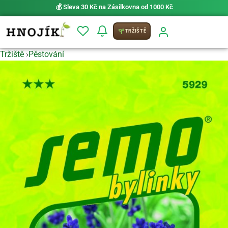
💰 Sleva 30 Kč na Zásilkovna od 1000 Kč
TRŽIŠTĚ
Tržiště
›
Pěstování