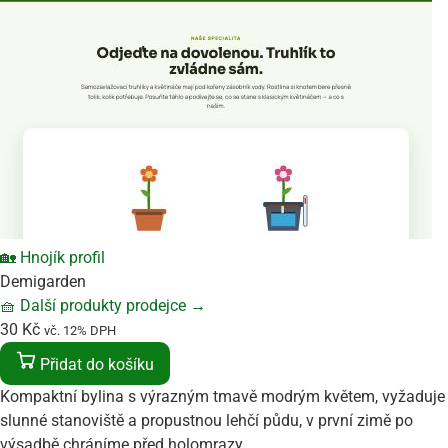
🏡 Hnojík profil
Demigarden
🧺
Další produkty prodejce
→
30
Kč
vč. 12% DPH
Přidat do košíku
Kompaktní bylina s výrazným tmavě modrým květem, vyžaduje
slunné stanoviště a propustnou lehčí půdu, v první zimě po
výsadbě chráníme před holomrazy.