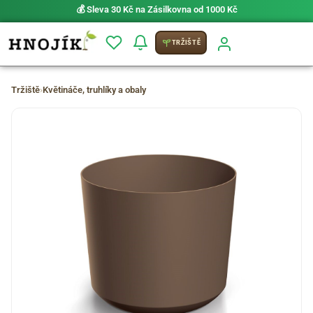
💰 Sleva 30 Kč na Zásilkovna od 1000 Kč
TRŽIŠTĚ
Tržiště
›
Květináče, truhlíky a obaly