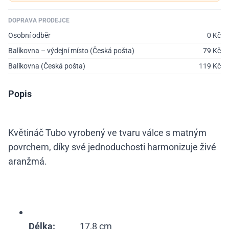
DOPRAVA PRODEJCE
Osobní odběr
0
Kč
Balíkovna – výdejní místo (Česká pošta)
79
Kč
Balíkovna (Česká pošta)
119
Kč
Popis
Květináč Tubo
vyrobený ve tvaru válce s matným
povrchem, díky své jednoduchosti harmonizuje živé
aranžmá.
Délka:
17,8 cm