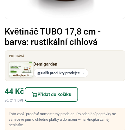
Květináč TUBO 17,8 cm -
barva: rustikální cihlová
PRODÁVÁ
Demigarden
🧺
Další produkty prodejce
→
🏡 Hnojík profil
44
Kč
Přidat do košíku
vč. 21% DPH
Toto zboží prodává samostatný prodejce. Po odeslání poptávky se
vám ozve přímo ohledně platby a doručení — na Hnojíku za něj
neplatíte.