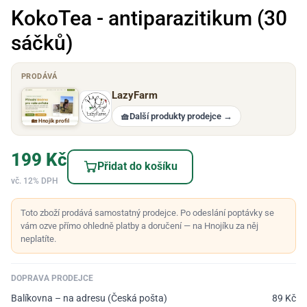
KokoTea - antiparazitikum (30
sáčků)
PRODÁVÁ
LazyFarm
🧺
Další produkty prodejce
→
🏡 Hnojík profil
199
Kč
Přidat do košíku
vč. 12% DPH
Toto zboží prodává samostatný prodejce. Po odeslání poptávky se
vám ozve přímo ohledně platby a doručení — na Hnojíku za něj
neplatíte.
DOPRAVA PRODEJCE
Balíkovna – na adresu (Česká pošta)
89
Kč